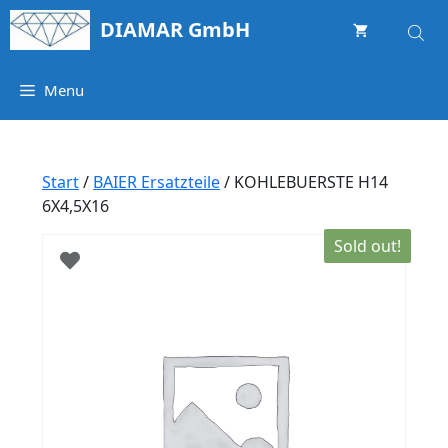
Springe
DIAMAR GmbH
zum
Inhalt
Menu
Start
/
BAIER Ersatzteile
/ KOHLEBUERSTE H14
6X4,5X16
Sold out!