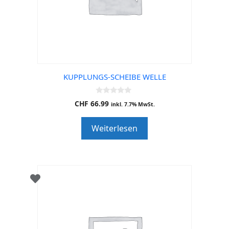
KUPPLUNGS-SCHEIBE WELLE
0
CHF
66.99
inkl. 7.7% MwSt.
o
u
t
Weiterlesen
o
f
5