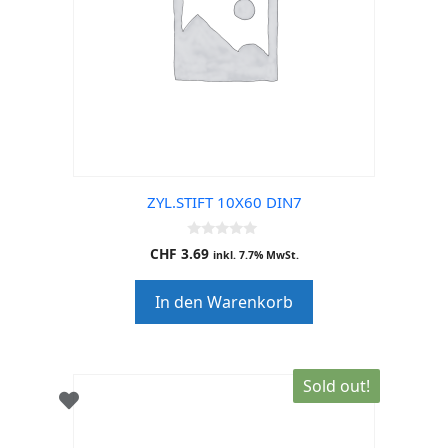
ZYL.STIFT 10X60 DIN7
0
CHF
3.69
inkl. 7.7% MwSt.
o
u
t
In den Warenkorb
o
f
5
Sold out!