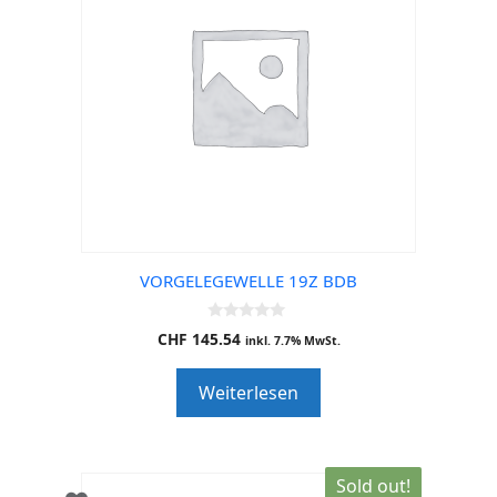
VORGELEGEWELLE 19Z BDB
0
CHF
145.54
inkl. 7.7% MwSt.
o
u
t
Weiterlesen
o
f
5
Sold out!