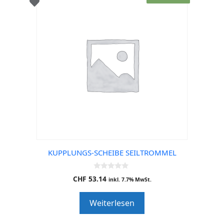
KUPPLUNGS-SCHEIBE SEILTROMMEL
0
CHF
53.14
inkl. 7.7% MwSt.
o
u
t
Weiterlesen
o
f
5