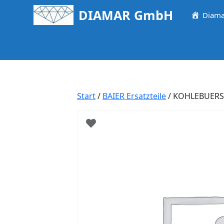
Springe
DIAMAR GmbH
Diama
zum
Inhalt
Start
/
BAIER Ersatzteile
/ KOHLEBUERST