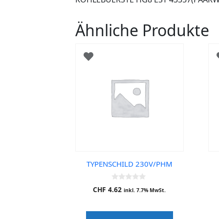
Ähnliche Produkte
TYPENSCHILD 230V/PHM
0
CHF
4.62
inkl. 7.7% MwSt.
o
u
t
o
f