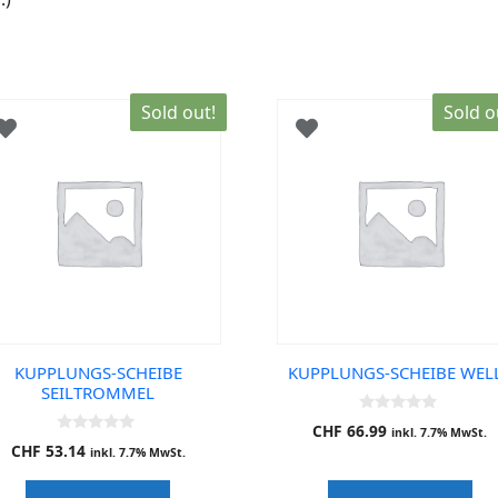
Sold out!
Sold o
KUPPLUNGS-SCHEIBE
KUPPLUNGS-SCHEIBE WEL
SEILTROMMEL
0
CHF
66.99
inkl. 7.7% MwSt.
o
0
CHF
53.14
u
inkl. 7.7% MwSt.
o
t
u
o
t
f