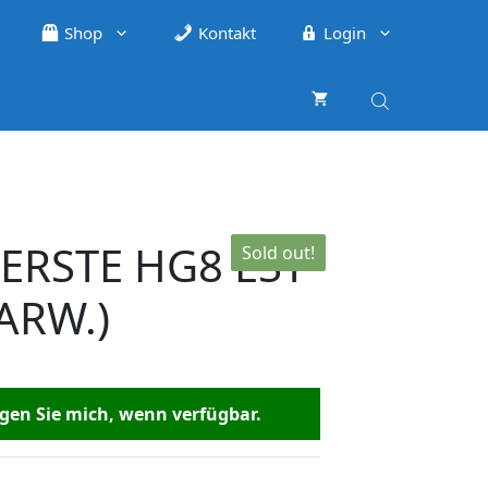
Shop
Kontakt
Login
ERSTE HG8 EST
Sold out!
ARW.)
en Sie mich, wenn verfügbar.