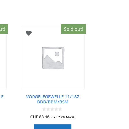
ut!
Sold out!
LE
VORGELEGEWELLE 11/18Z
BDB/BBM/BSM
0
CHF
83.16
inkl. 7.7% MwSt.
o
u
t