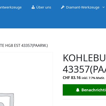
ntwerkzeuge
Über uns
Diamant-Werkzeuge
E HG8 EST 43357(PAARW.)
KOHLEBU
43357(PA
CHF
83.16
inkl. 7.7% MwSt.
Benachrichtig