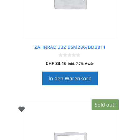
ZAHNRAD 33Z BSM286/BDB811
0
CHF
83.16
inkl. 7.7% MwSt.
o
u
t
In den Warenkorb
o
f
5
Sold out!