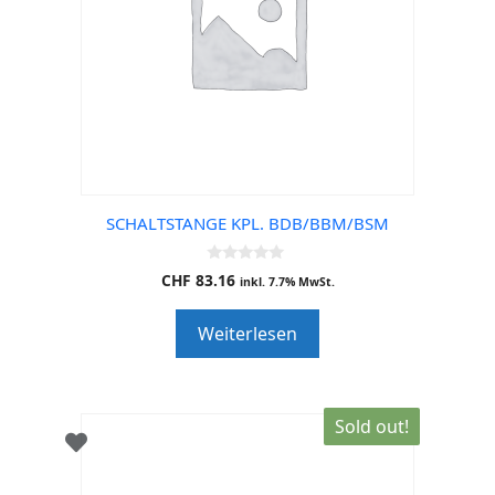
SCHALTSTANGE KPL. BDB/BBM/BSM
0
CHF
83.16
inkl. 7.7% MwSt.
o
u
t
Weiterlesen
o
f
5
Sold out!