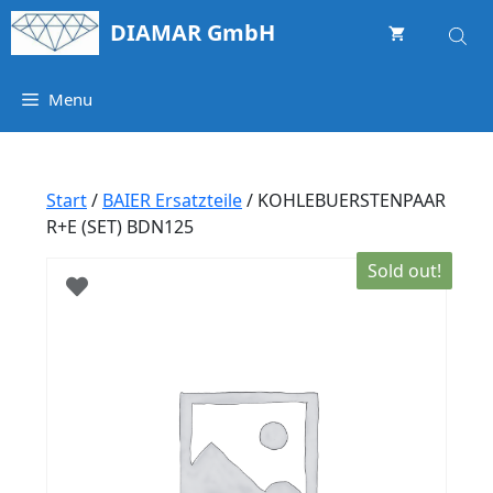
Springe
DIAMAR GmbH
zum
Inhalt
Menu
Start
/
BAIER Ersatzteile
/ KOHLEBUERSTENPAAR
R+E (SET) BDN125
Sold out!