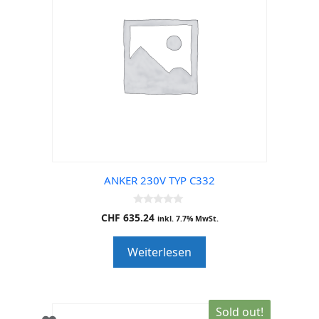
ANKER 230V TYP C332
0
CHF
635.24
inkl. 7.7% MwSt.
o
u
t
Weiterlesen
o
f
5
Sold out!