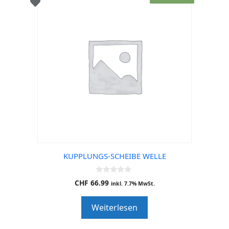
KUPPLUNGS-SCHEIBE WELLE
0
CHF
66.99
inkl. 7.7% MwSt.
o
u
t
Weiterlesen
o
f
5