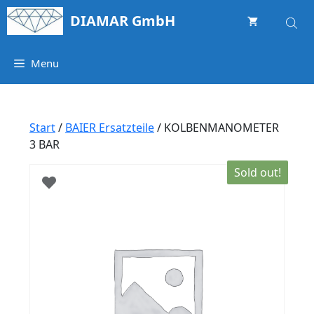
Springe
DIAMAR GmbH
zum
Inhalt
Menu
Start
/
BAIER Ersatzteile
/ KOLBENMANOMETER
3 BAR
Sold out!