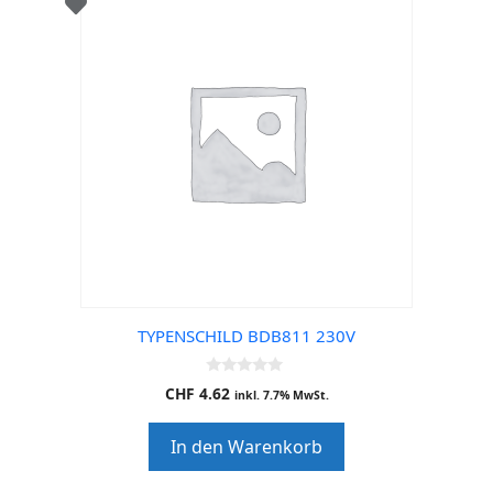
TYPENSCHILD BDB811 230V
0
CHF
4.62
inkl. 7.7% MwSt.
o
u
t
In den Warenkorb
o
f
5