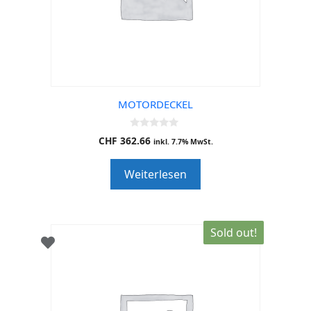
MOTORDECKEL
0
CHF
362.66
inkl. 7.7% MwSt.
o
u
t
Weiterlesen
o
f
5
Sold out!