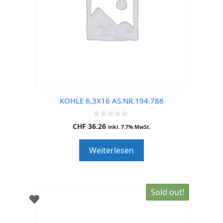
KOHLE 6,3X16 AS.NR.194.786
0
CHF
36.26
inkl. 7.7% MwSt.
o
u
t
Weiterlesen
o
f
5
Sold out!