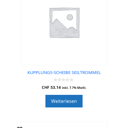
KUPPLUNGS-SCHEIBE SEILTROMMEL
0
CHF
53.14
inkl. 7.7% MwSt.
o
u
t
Weiterlesen
o
f
5