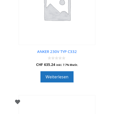
ANKER 230V TYP C332
0
CHF
635.24
inkl. 7.7% MwSt.
o
u
t
Weiterlesen
o
f
5