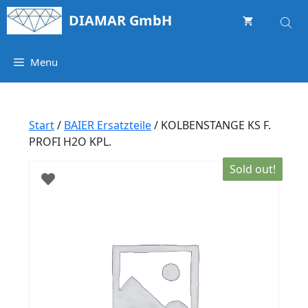
Springe
DIAMAR GmbH
zum
Inhalt
Menu
Start
/
BAIER Ersatzteile
/ KOLBENSTANGE KS F.
PROFI H2O KPL.
Sold out!