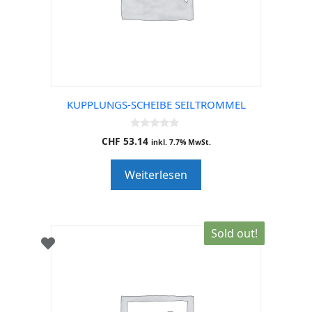
KUPPLUNGS-SCHEIBE SEILTROMMEL
0
CHF
53.14
inkl. 7.7% MwSt.
o
u
t
Weiterlesen
o
f
5
Sold out!