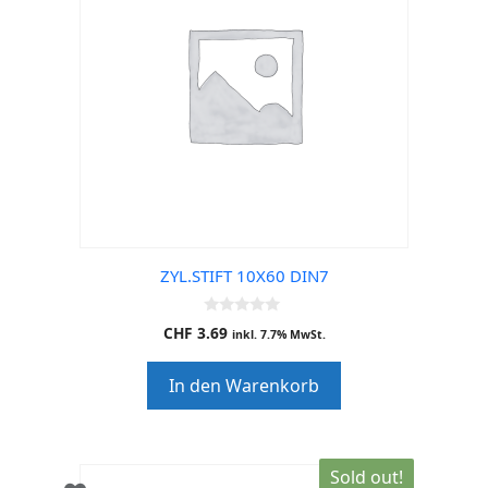
ZYL.STIFT 10X60 DIN7
0
CHF
3.69
inkl. 7.7% MwSt.
o
u
t
In den Warenkorb
o
f
5
Sold out!