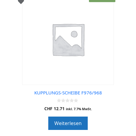
KUPPLUNGS-SCHEIBE F976/968
0
CHF
12.71
inkl. 7.7% MwSt.
o
u
t
Weiterlesen
o
f
5