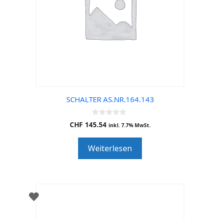
SCHALTER AS.NR.164.143
0
CHF
145.54
inkl. 7.7% MwSt.
o
u
t
Weiterlesen
o
f
5