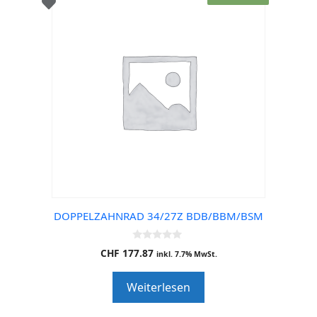
DOPPELZAHNRAD 34/27Z BDB/BBM/BSM
0
CHF
177.87
inkl. 7.7% MwSt.
o
u
t
Weiterlesen
o
f
5