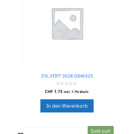
ZYL.STIFT 3X28 DIN6325
0
CHF
1.73
inkl. 7.7% MwSt.
o
u
t
In den Warenkorb
o
f
5
Sold out!