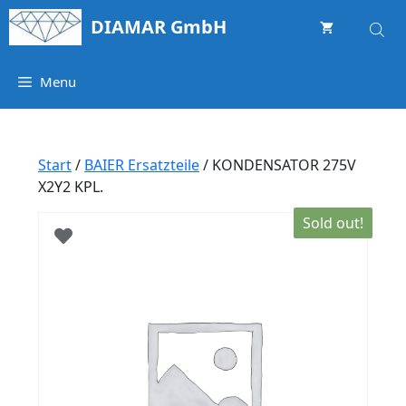
Springe
DIAMAR GmbH
zum
Inhalt
Menu
Start
/
BAIER Ersatzteile
/ KONDENSATOR 275V
X2Y2 KPL.
Sold out!