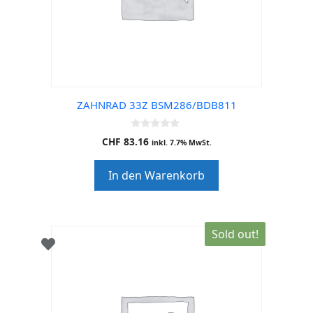
ZAHNRAD 33Z BSM286/BDB811
0
CHF
83.16
inkl. 7.7% MwSt.
o
u
t
In den Warenkorb
o
f
5
Sold out!