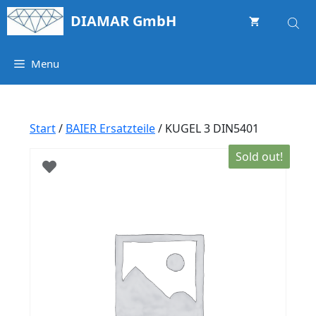
Springe
DIAMAR GmbH
zum
Inhalt
Menu
Start
/
BAIER Ersatzteile
/ KUGEL 3 DIN5401
Sold out!