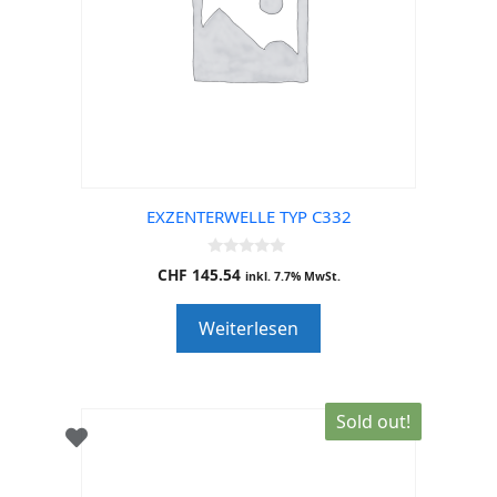
EXZENTERWELLE TYP C332
0
CHF
145.54
inkl. 7.7% MwSt.
o
u
t
Weiterlesen
o
f
5
Sold out!