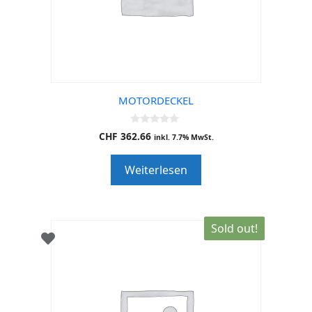
MOTORDECKEL
0
CHF
362.66
inkl. 7.7% MwSt.
o
u
t
Weiterlesen
o
f
5
Sold out!