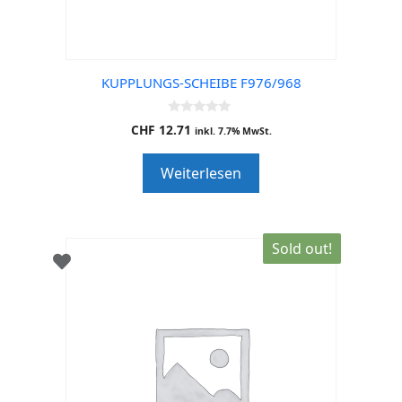
KUPPLUNGS-SCHEIBE F976/968
0
CHF
12.71
inkl. 7.7% MwSt.
o
u
t
Weiterlesen
o
f
5
Sold out!