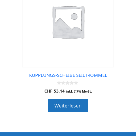
KUPPLUNGS-SCHEIBE SEILTROMMEL
0
CHF
53.14
inkl. 7.7% MwSt.
o
u
t
Weiterlesen
o
f
5