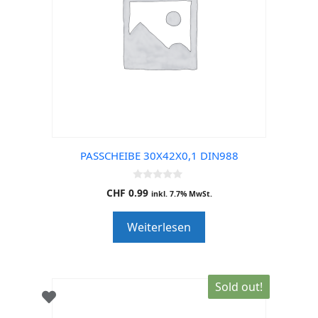
PASSCHEIBE 30X42X0,1 DIN988
0
CHF
0.99
inkl. 7.7% MwSt.
o
u
t
Weiterlesen
o
f
5
Sold out!