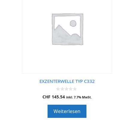
EXZENTERWELLE TYP C332
0
CHF
145.54
inkl. 7.7% MwSt.
o
u
t
Weiterlesen
o
f
5