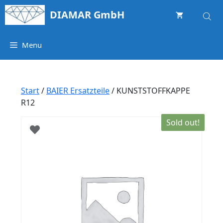
Springe
DIAMAR GmbH
zum
Inhalt
Menu
Start
/
BAIER Ersatzteile
/ KUNSTSTOFFKAPPE
R12
Sold out!