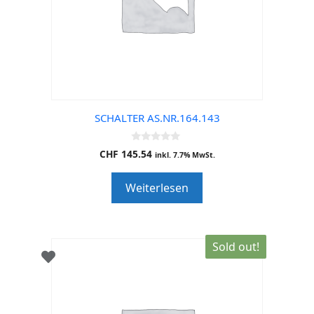
SCHALTER AS.NR.164.143
0
CHF
145.54
inkl. 7.7% MwSt.
o
u
t
Weiterlesen
o
f
5
Sold out!