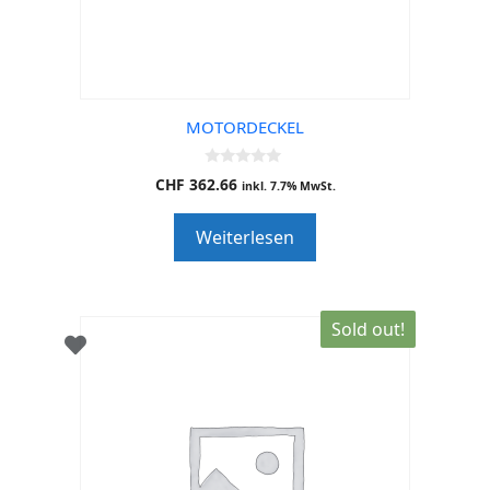
MOTORDECKEL
0
CHF
362.66
inkl. 7.7% MwSt.
o
u
t
Weiterlesen
o
f
5
Sold out!