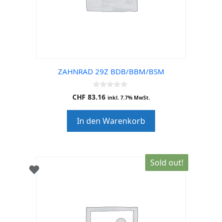
ZAHNRAD 29Z BDB/BBM/BSM
0
CHF
83.16
inkl. 7.7% MwSt.
o
u
t
In den Warenkorb
o
f
5
Sold out!