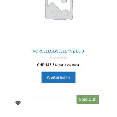
VORGELEGEWELLE 19Z BDB
0
CHF
145.54
inkl. 7.7% MwSt.
o
u
t
Weiterlesen
o
f
5
Sold out!