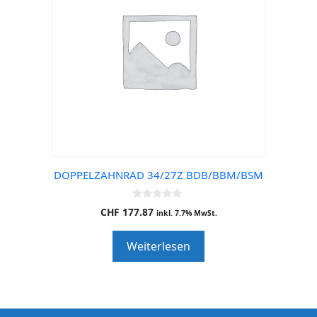
DOPPELZAHNRAD 34/27Z BDB/BBM/BSM
0
CHF
177.87
inkl. 7.7% MwSt.
o
u
t
Weiterlesen
o
f
5