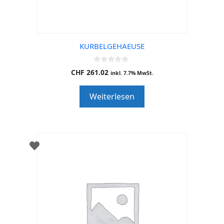
KURBELGEHAEUSE
0
CHF
261.02
inkl. 7.7% MwSt.
o
u
t
Weiterlesen
o
f
5