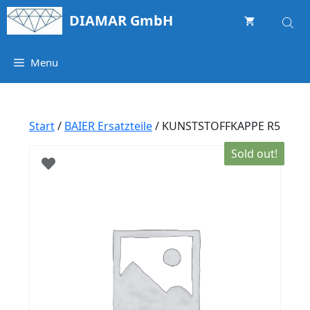
Springe
DIAMAR GmbH
zum
Inhalt
Menu
Start
/
BAIER Ersatzteile
/ KUNSTSTOFFKAPPE R5
Sold out!