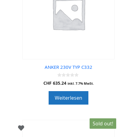
ANKER 230V TYP C332
0
CHF
635.24
inkl. 7.7% MwSt.
o
u
t
Weiterlesen
o
f
5
Sold out!