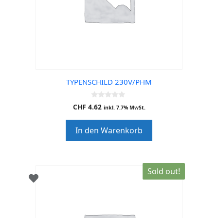
TYPENSCHILD 230V/PHM
0
CHF
4.62
inkl. 7.7% MwSt.
o
u
t
In den Warenkorb
o
f
5
Sold out!