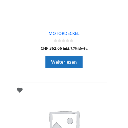
MOTORDECKEL
0
CHF
362.66
inkl. 7.7% MwSt.
o
u
t
Weiterlesen
o
f
5