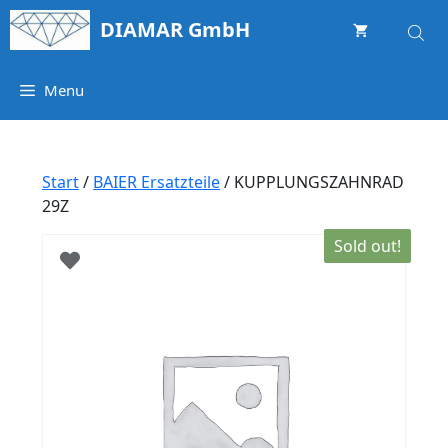
Springe
DIAMAR GmbH
zum
Inhalt
Menu
Start
/
BAIER Ersatzteile
/ KUPPLUNGSZAHNRAD
29Z
Sold out!