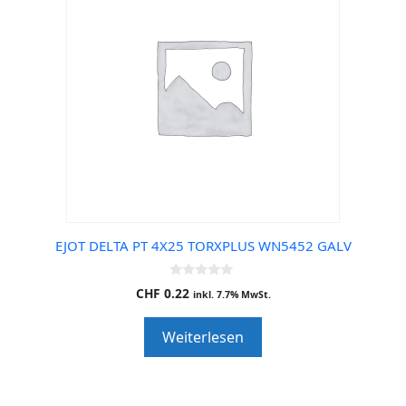
EJOT DELTA PT 4X25 TORXPLUS WN5452 GALV
0
CHF
0.22
inkl. 7.7% MwSt.
o
u
t
Weiterlesen
o
f
5