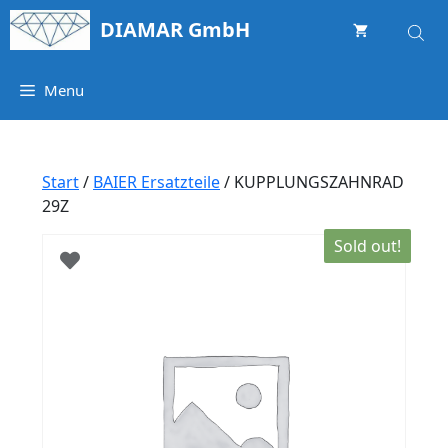
Springe
DIAMAR GmbH
zum
Inhalt
Menu
Start
/
BAIER Ersatzteile
/ KUPPLUNGSZAHNRAD
29Z
Sold out!