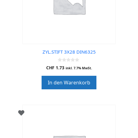
ZYL.STIFT 3X28 DIN6325
0
CHF
1.73
inkl. 7.7% MwSt.
o
u
t
In den Warenkorb
o
f
5