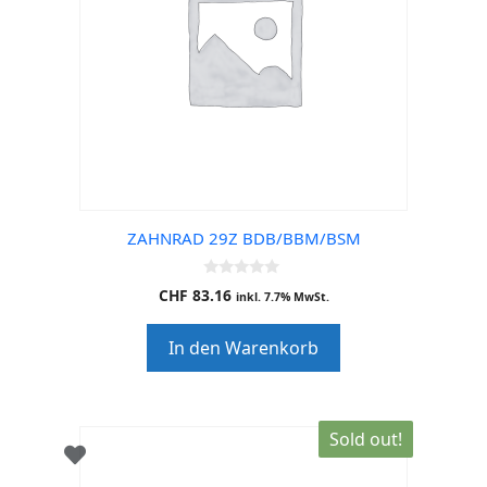
ZAHNRAD 29Z BDB/BBM/BSM
0
CHF
83.16
inkl. 7.7% MwSt.
o
u
t
In den Warenkorb
o
f
5
Sold out!