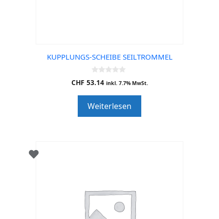
KUPPLUNGS-SCHEIBE SEILTROMMEL
0
CHF
53.14
inkl. 7.7% MwSt.
o
u
t
Weiterlesen
o
f
5