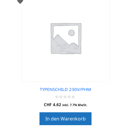
TYPENSCHILD 230V/PHM
0
CHF
4.62
inkl. 7.7% MwSt.
o
u
t
In den Warenkorb
o
f
5