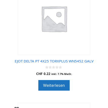
EJOT DELTA PT 4X25 TORXPLUS WN5452 GALV
0
CHF
0.22
inkl. 7.7% MwSt.
o
u
t
Weiterlesen
o
f
5