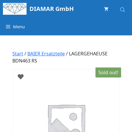
Springe
DIAMAR GmbH
zum
Inhalt
Menu
Start
/
BAIER Ersatzteile
/ LAGERGEHAEUSE
BDN463 RS
Sold out!