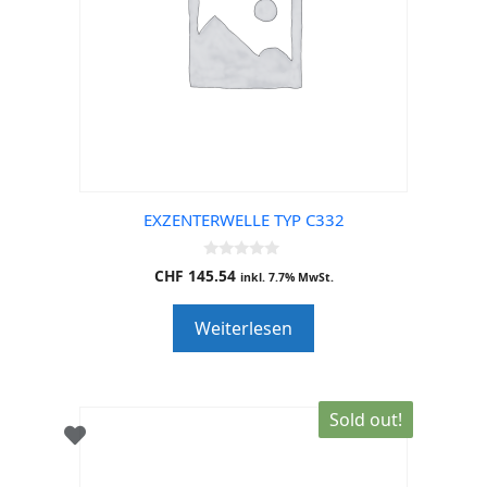
EXZENTERWELLE TYP C332
0
CHF
145.54
inkl. 7.7% MwSt.
o
u
t
Weiterlesen
o
f
5
Sold out!