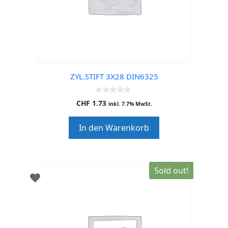
ZYL.STIFT 3X28 DIN6325
0
CHF
1.73
inkl. 7.7% MwSt.
o
u
t
In den Warenkorb
o
f
5
Sold out!