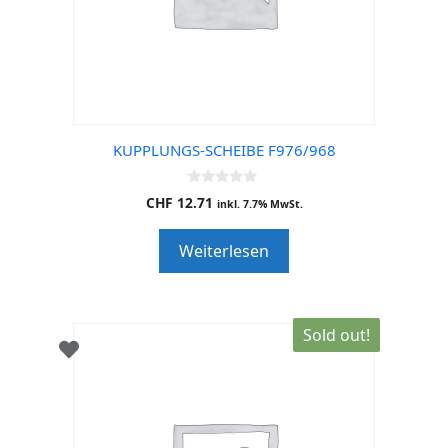
KUPPLUNGS-SCHEIBE F976/968
0
CHF
12.71
inkl. 7.7% MwSt.
o
u
t
Weiterlesen
o
f
5
Sold out!