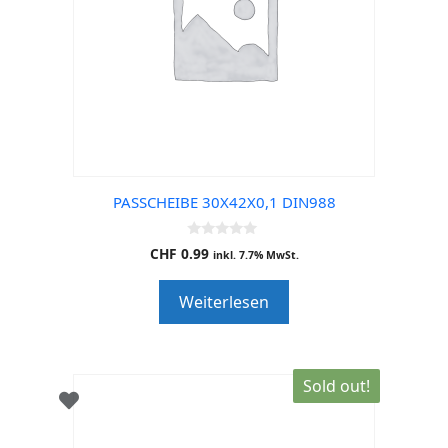
PASSCHEIBE 30X42X0,1 DIN988
0
CHF
0.99
inkl. 7.7% MwSt.
o
u
t
Weiterlesen
o
f
5
Sold out!