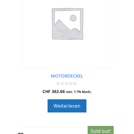
MOTORDECKEL
0
CHF
362.66
inkl. 7.7% MwSt.
o
u
t
Weiterlesen
o
f
5
Sold out!