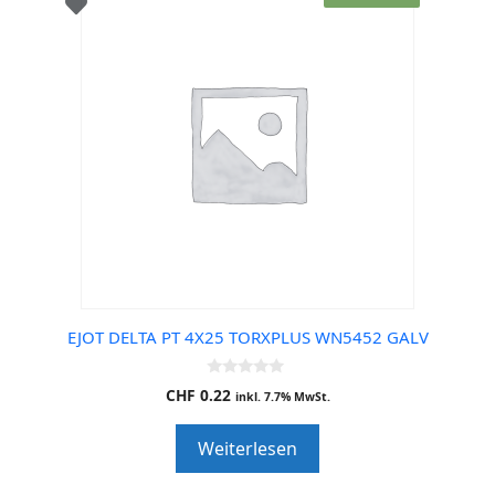
EJOT DELTA PT 4X25 TORXPLUS WN5452 GALV
0
CHF
0.22
inkl. 7.7% MwSt.
o
u
t
Weiterlesen
o
f
5