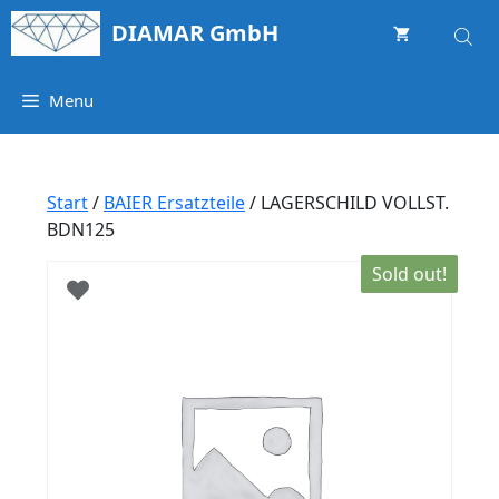
Springe
DIAMAR GmbH
zum
Inhalt
Menu
Start
/
BAIER Ersatzteile
/ LAGERSCHILD VOLLST.
BDN125
Sold out!