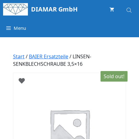
Springe
DIAMAR GmbH
zum
Inhalt
Menu
Start
/
BAIER Ersatzteile
/ LINSEN-
SENKBLECHSCHRAUBE 3,5×16
Sold out!