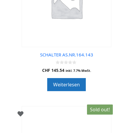
SCHALTER AS.NR.164.143
0
CHF
145.54
inkl. 7.7% MwSt.
o
u
t
Weiterlesen
o
f
5
Sold out!