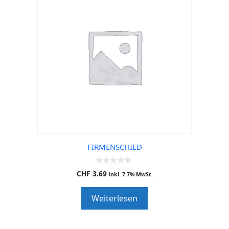
FIRMENSCHILD
0
CHF
3.69
inkl. 7.7% MwSt.
o
u
t
Weiterlesen
o
f
5