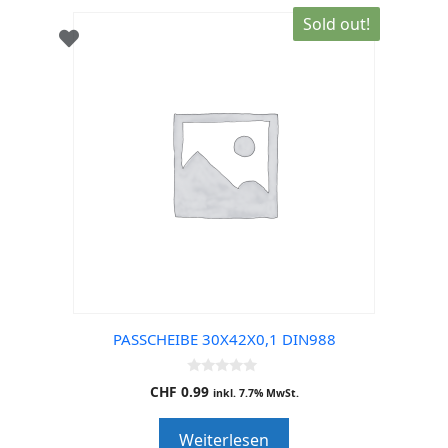
Sold out!
PASSCHEIBE 30X42X0,1 DIN988
0
CHF
0.99
inkl. 7.7% MwSt.
o
u
t
Weiterlesen
o