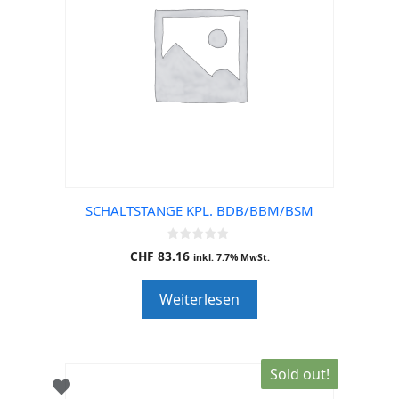
SCHALTSTANGE KPL. BDB/BBM/BSM
0
CHF
83.16
inkl. 7.7% MwSt.
o
u
t
Weiterlesen
o
f
5
Sold out!