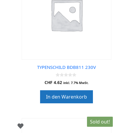
TYPENSCHILD BDB811 230V
0
CHF
4.62
inkl. 7.7% MwSt.
o
u
t
In den Warenkorb
o
f
5
Sold out!