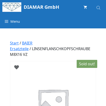
Springe
DIAMAR GmbH
zum
Inhalt
Menu
Start
/
BAIER
Ersatzteile
/ LINSENFLANSCHKOPFSCHRAUBE
M8X16 VZ
Sold out!