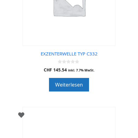
EXZENTERWELLE TYP C332
0
CHF
145.54
inkl. 7.7% MwSt.
o
u
t
Weiterlesen
o
f
5