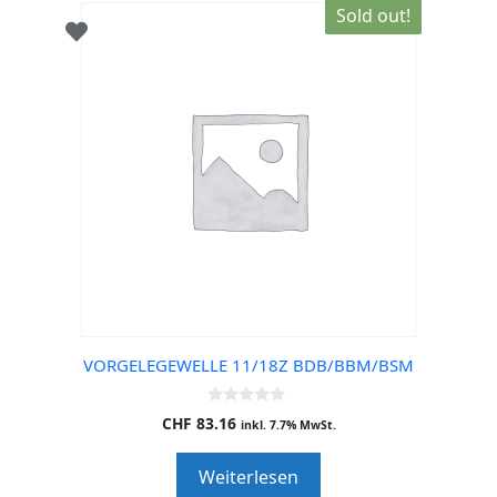
Sold out!
VORGELEGEWELLE 11/18Z BDB/BBM/BSM
0
CHF
83.16
inkl. 7.7% MwSt.
o
u
t
Weiterlesen
o
f