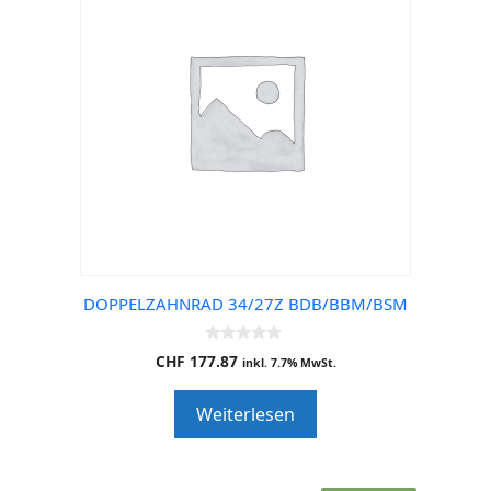
DOPPELZAHNRAD 34/27Z BDB/BBM/BSM
0
CHF
177.87
inkl. 7.7% MwSt.
o
u
t
Weiterlesen
o
f
5