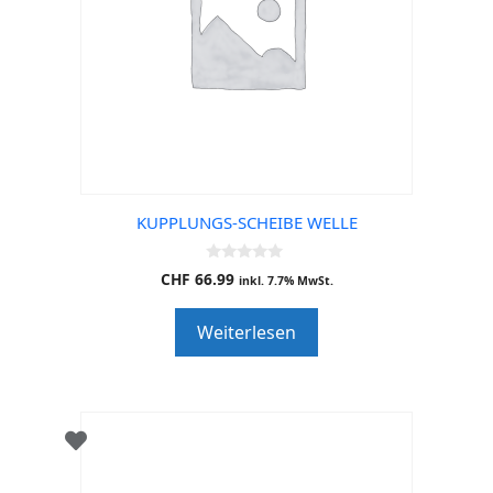
KUPPLUNGS-SCHEIBE WELLE
0
CHF
66.99
inkl. 7.7% MwSt.
o
u
t
Weiterlesen
o
f
5