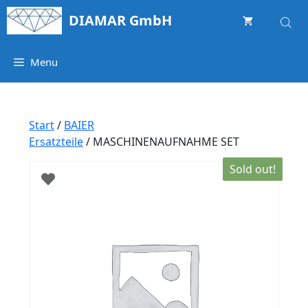
Springe
DIAMAR GmbH
zum
Inhalt
Menu
Start
/
BAIER
Ersatzteile
/ MASCHINENAUFNAHME SET
Sold out!