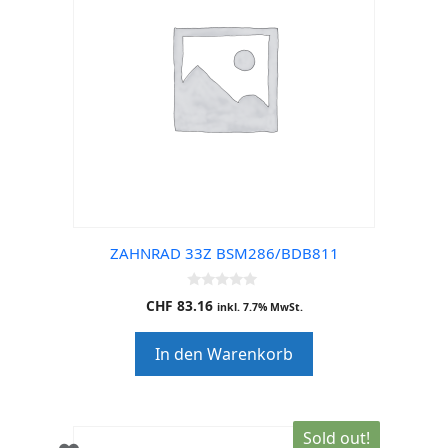
ZAHNRAD 33Z BSM286/BDB811
0
CHF
83.16
inkl. 7.7% MwSt.
o
u
t
In den Warenkorb
o
f
5
Sold out!