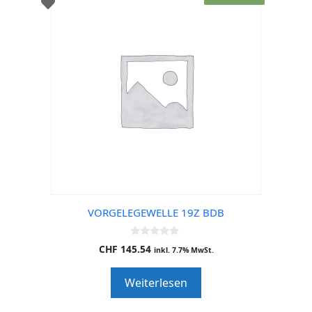
VORGELEGEWELLE 19Z BDB
0
CHF
145.54
inkl. 7.7% MwSt.
o
u
t
Weiterlesen
o
f
5