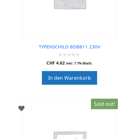
TYPENSCHILD BDB811 230V
0
CHF
4.62
inkl. 7.7% MwSt.
o
u
t
In den Warenkorb
o
f
5
Sold out!