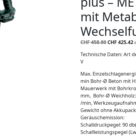
plus – M
mit Meta
Wechselfu
Ursprüngli
A
CHF
458.80
CHF
425.42
Preis
P
Technische Daten: Art 
war:
i
V
CHF 458.80
C
Max. Einzelschlagenergie
min Bohr-Ø Beton mit 
Mauerwerk mit Bohrkron
mm, Bohr-Ø Weichholz: 
/min, Werkzeugaufnahm
Gewicht ohne Akkupack:
Geräuschemission:
Schalldruckpegel: 90 db
Schallleistungspegel (L