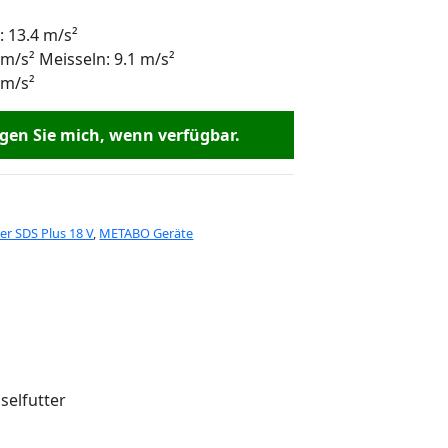
 13.4 m/s²
 m/s² Meisseln: 9.1 m/s²
 m/s²
en Sie mich, wenn verfügbar.
 SDS Plus 18 V
,
METABO Geräte
selfutter