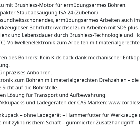
kku mit Brushless-Motor für ermüdungsarmes Bohren.
mpakter Staubabsaugung ISA 24 (Zubehör)
gesundheitsschonendes, ermüdungsarmes Arbeiten auch im
rkzeugloser Bohrfutterwechsel zum Arbeiten mit SDS plus-
izienz und Lebensdauer durch Brushless-Technologie und 
C)-Vollwellenelektronik zum Arbeiten mit materialgerechte
ren des Bohrers: Kein Kick-back dank mechanischer Entkopp
ung.
für präzises Anbohren.
tronik zum Bohren mit materialgerechten Drehzahlen – die 
 Sicht auf die Bohrstelle..
nten Lösung für Transport und Aufbewahrung.
-Akkupacks und Ladegeräten der CAS Marken: www.cordless
kkupack – ohne Ladegerät – Hammerfutter für Werkzeuge m
 mit zylindrischem Schaft – gummierter Zusatzhandgriff – 