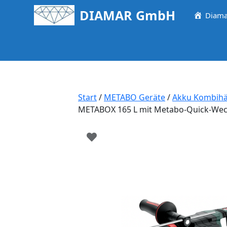
Springe
DIAMAR GmbH
Diama
zum
Inhalt
Start
/
METABO Geräte
/
Akku Kombihä
METABOX 165 L mit Metabo-Quick-Wec