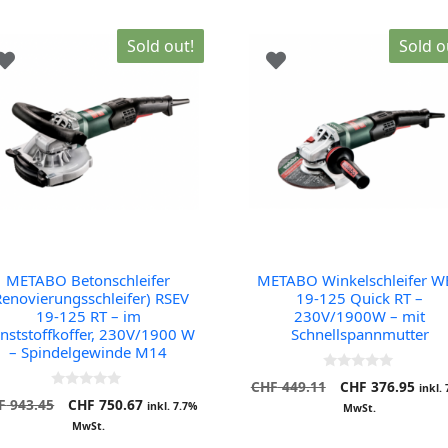
Sold out!
Sold o
METABO Betonschleifer
METABO Winkelschleifer W
Renovierungsschleifer) RSEV
19-125 Quick RT –
19-125 RT – im
230V/1900W – mit
nststoffkoffer, 230V/1900 W
Schnellspannmutter
– Spindelgewinde M14
0
Ursprünglicher
Aktu
CHF
449.11
CHF
376.95
inkl.
o
0
Ursprünglicher
Aktueller
F
943.45
CHF
750.67
Preis
Preis
u
inkl. 7.7%
MwSt.
o
t
Preis
Preis
war:
ist:
u
MwSt.
o
t
war:
ist:
CHF 449.11
CHF 
f