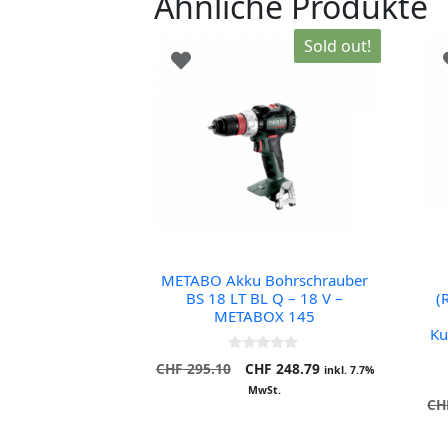
Ähnliche Produkte
Sold out!
METABO Akku Bohrschrauber
BS 18 LT BL Q – 18 V –
(
METABOX 145
Ku
0
Ursprünglicher
Aktueller
CHF
295.10
CHF
248.79
inkl. 7.7%
o
Preis
Preis
u
MwSt.
t
CH
war:
ist:
o
CHF 295.10
CHF 248.79.
f
5