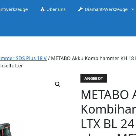
ntwerkzeuge
Über uns
Diamant-Werkzeuge
mmer SDS Plus 18 V
/ METABO Akku Kombihammer KH 18 LTX
hselfutter
ANGEBOT
METABO 
Kombiha
LTX BL 24