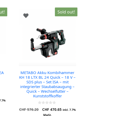
ut!
Sold out!
EA
METABO Akku Kombihammer
KH 18 LTX BL 24 Quick – 18 V –
SDS plus – Set ISA – mit
integrierter Staubabsaugung –
Quick – Wechselfutter –
Kunststoffkoffer
eller
 7.7%
0
Ursprünglicher
Aktueller
CHF
576.20
CHF
470.65
inkl. 7.7%
o
Preis
Preis
u
376.95.
MwSt.