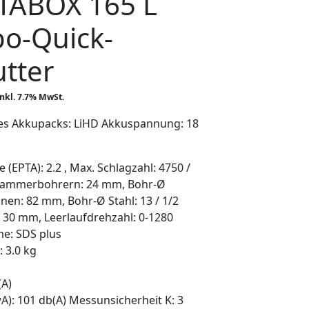
ETABOX 165 L
bo-Quick-
tter
cher
ktueller
inkl. 7.7% MwSt.
reis
des Akkupacks: LiHD Akkuspannung: 18
st:
HF 425.42.
 (EPTA): 2.2 , Max. Schlagzahl: 4750 /
Hammerbohrern: 24 mm, Bohr-Ø
en: 82 mm, Bohr-Ø Stahl: 13 / 1/2
30 mm, Leerlaufdrehzahl: 0-1280
e: SDS plus
 3.0 kg
(A)
wA): 101 db(A) Messunsicherheit K: 3