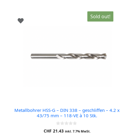
Sold out!
Metallbohrer HSS-G – DIN 338 – geschliffen – 4.2 x
43/75 mm – 118-VE à 10 Stk.
0
CHF
21.43
inkl. 7.7% MwSt.
o