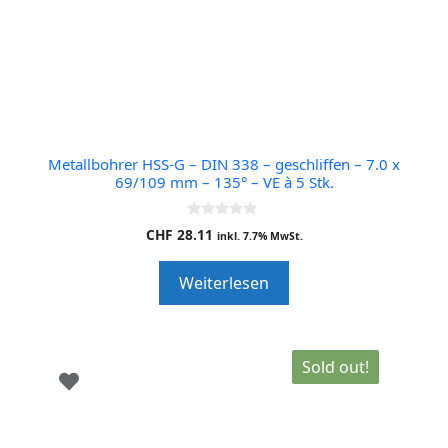
Metallbohrer HSS-G – DIN 338 – geschliffen – 7.0 x
69/109 mm – 135° – VE à 5 Stk.
0
CHF
28.11
inkl. 7.7% MwSt.
o
u
t
Weiterlesen
o
f
5
Sold out!