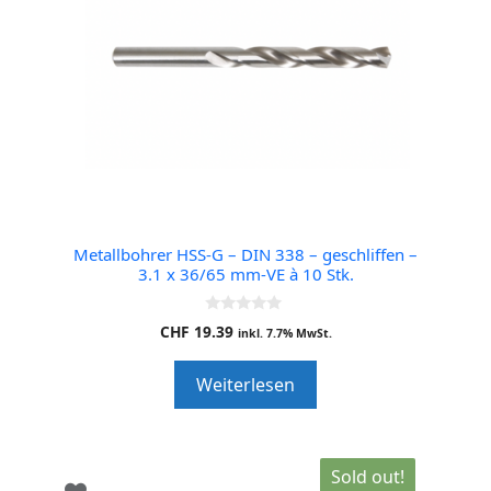
Metallbohrer HSS-G – DIN 338 – geschliffen –
3.1 x 36/65 mm-VE à 10 Stk.
0
CHF
19.39
inkl. 7.7% MwSt.
o
u
t
Weiterlesen
o
f
5
Sold out!