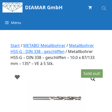
Springe
DIAMAR GmbH
zum
Inhalt
Menu
Start
/
METABO Metallbohrer
/
Metallbohrer
HSS-G - DIN 338 - geschliffen
/ Metallbohrer
HSS-G – DIN 338 – geschliffen – 10.0 x 87/133
mm – 135° – VE à 5 Stk.
Sold out!