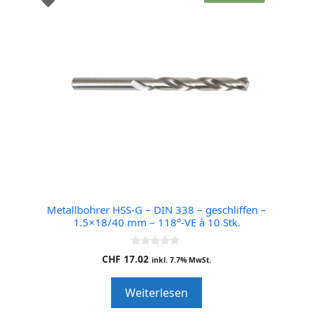
Metallbohrer HSS-G – DIN 338 – geschliffen –
1.5×18/40 mm – 118°-VE à 10 Stk.
0
CHF
17.02
inkl. 7.7% MwSt.
o
u
t
Weiterlesen
o
f
5