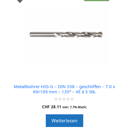
Metallbohrer HSS-G – DIN 338 – geschliffen – 7.0 x
69/109 mm – 135° – VE à 5 Stk.
0
CHF
28.11
inkl. 7.7% MwSt.
o
u
t
Weiterlesen
o
f
5