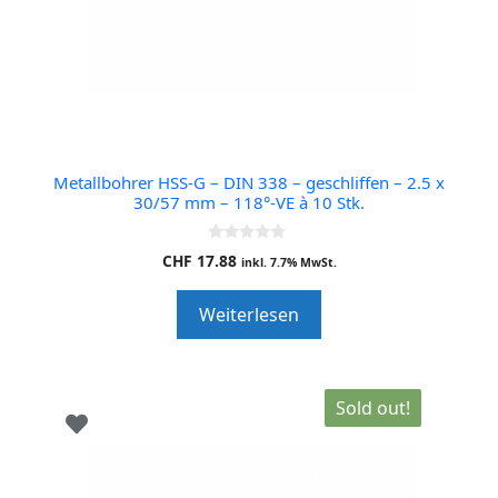
Metallbohrer HSS-G – DIN 338 – geschliffen – 2.5 x
30/57 mm – 118°-VE à 10 Stk.
0
CHF
17.88
inkl. 7.7% MwSt.
o
u
t
Weiterlesen
o
f
5
Sold out!