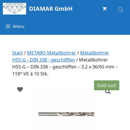
Springe
DIAMAR GmbH
zum
Inhalt
Menu
Start
/
METABO Metallbohrer
/
Metallbohrer
HSS-G - DIN 338 - geschliffen
/ Metallbohrer
HSS-G – DIN 338 – geschliffen – 3.2 x 36/65 mm –
118°-VE à 10 Stk.
Sold out!