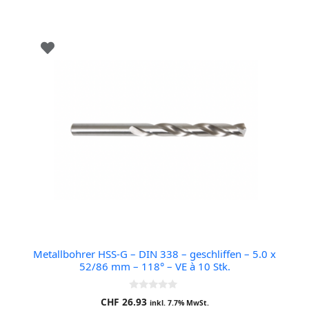
Metallbohrer HSS-G – DIN 338 – geschliffen – 5.0 x
52/86 mm – 118° – VE à 10 Stk.
0
CHF
26.93
inkl. 7.7% MwSt.
o