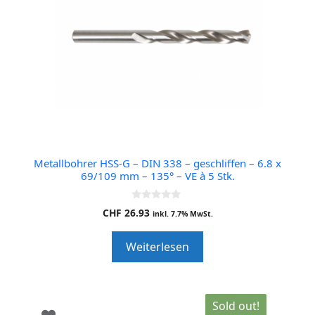
Metallbohrer HSS-G – DIN 338 – geschliffen – 6.8 x
69/109 mm – 135° – VE à 5 Stk.
0
CHF
26.93
inkl. 7.7% MwSt.
o
u
t
Weiterlesen
o
f
5
Sold out!