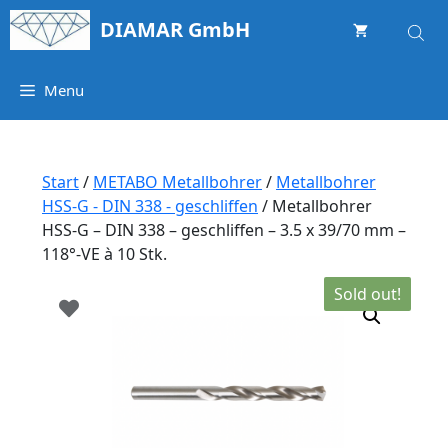
Springe
DIAMAR GmbH
zum
Inhalt
Menu
Start
/
METABO Metallbohrer
/
Metallbohrer
HSS-G - DIN 338 - geschliffen
/ Metallbohrer
HSS-G – DIN 338 – geschliffen – 3.5 x 39/70 mm –
118°-VE à 10 Stk.
Sold out!