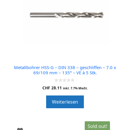
Metallbohrer HSS-G – DIN 338 – geschliffen – 7.0 x
69/109 mm – 135° – VE à 5 Stk.
0
CHF
28.11
inkl. 7.7% MwSt.
o
u
t
Weiterlesen
o
f
5
Sold out!