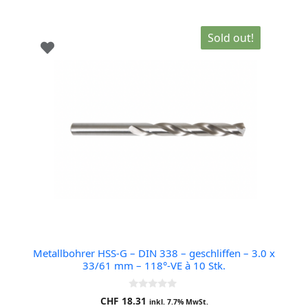
Sold out!
Metallbohrer HSS-G – DIN 338 – geschliffen – 3.0 x
33/61 mm – 118°-VE à 10 Stk.
0
CHF
18.31
inkl. 7.7% MwSt.
o