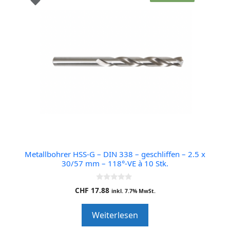
Metallbohrer HSS-G – DIN 338 – geschliffen – 2.5 x
30/57 mm – 118°-VE à 10 Stk.
0
CHF
17.88
inkl. 7.7% MwSt.
o
u
t
Weiterlesen
o
f
5