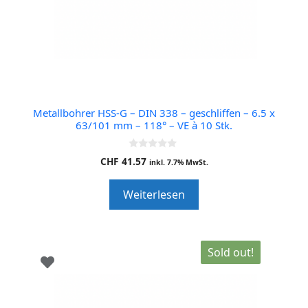
Metallbohrer HSS-G – DIN 338 – geschliffen – 6.5 x
63/101 mm – 118° – VE à 10 Stk.
0
CHF
41.57
inkl. 7.7% MwSt.
o
u
t
Weiterlesen
o
f
5
Sold out!