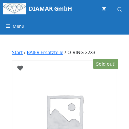
Springe
DIAMAR GmbH
zum
Inhalt
Menu
Start
/
BAIER Ersatzteile
/ O-RING 22X3
Sold out!