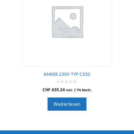
ANKER 230V TYP C332
0
CHF
635.24
inkl. 7.7% MwSt.
o
u
t
Weiterlesen
o
f
5