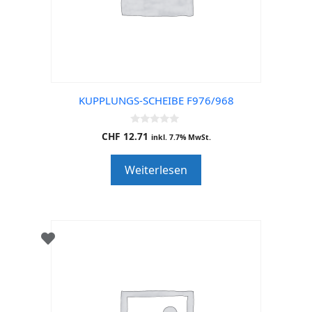
KUPPLUNGS-SCHEIBE F976/968
0
CHF
12.71
inkl. 7.7% MwSt.
o
u
t
Weiterlesen
o
f
5