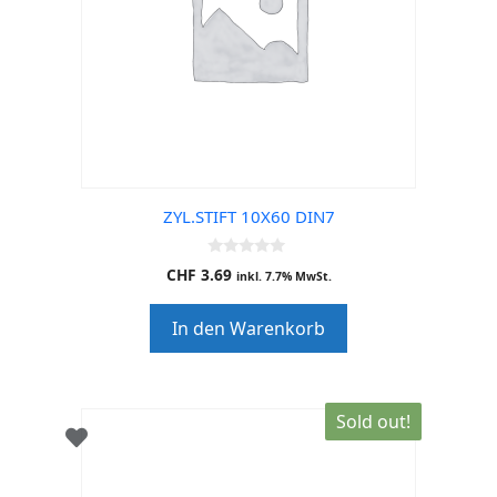
ZYL.STIFT 10X60 DIN7
0
CHF
3.69
inkl. 7.7% MwSt.
o
u
t
In den Warenkorb
o
f
5
Sold out!