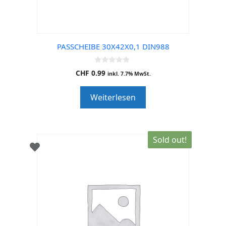
PASSCHEIBE 30X42X0,1 DIN988
0
CHF
0.99
inkl. 7.7% MwSt.
o
u
t
Weiterlesen
o
f
5
Sold out!