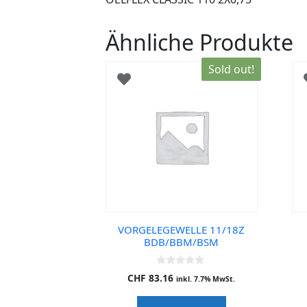
Ähnliche Produkte
Sold out!
VORGELEGEWELLE 11/18Z
BDB/BBM/BSM
0
CHF
83.16
inkl. 7.7% MwSt.
o
u
t