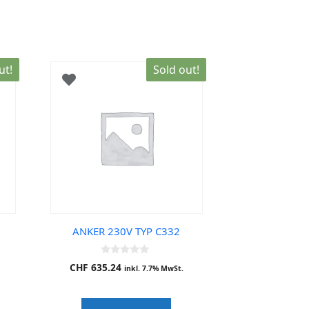
ut!
Sold out!
ANKER 230V TYP C332
0
CHF
635.24
inkl. 7.7% MwSt.
o
u
t
o
f