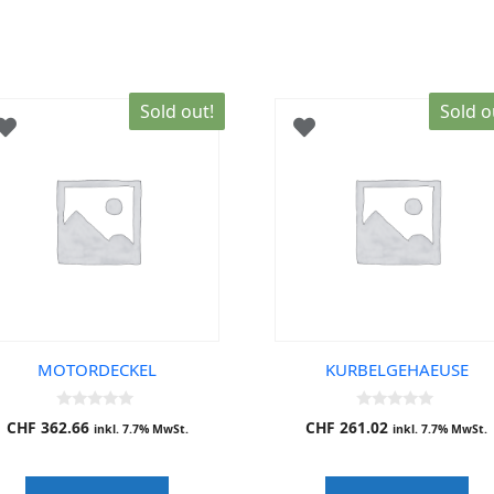
Sold out!
Sold o
MOTORDECKEL
KURBELGEHAEUSE
0
0
CHF
362.66
CHF
261.02
inkl. 7.7% MwSt.
inkl. 7.7% MwSt.
o
o
u
u
t
t
o
o
f
f