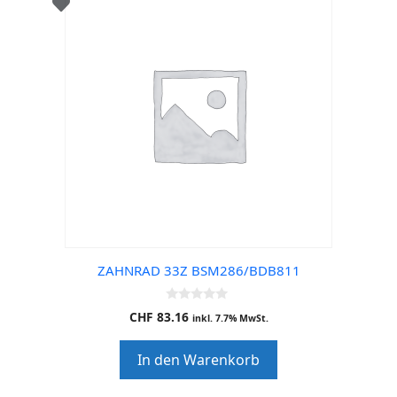
ZAHNRAD 33Z BSM286/BDB811
0
CHF
83.16
inkl. 7.7% MwSt.
o
u
t
In den Warenkorb
o
f
5