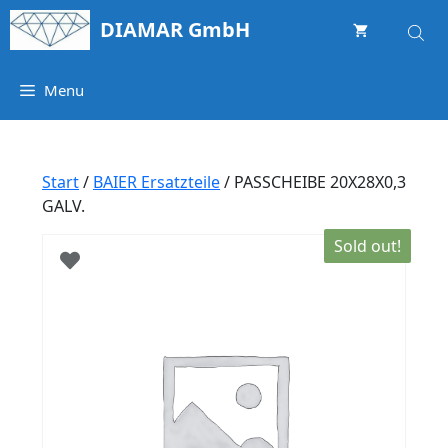
Springe
DIAMAR GmbH
zum
Inhalt
Menu
Start
/
BAIER Ersatzteile
/ PASSCHEIBE 20X28X0,3
GALV.
Sold out!