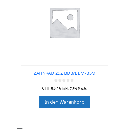
ZAHNRAD 29Z BDB/BBM/BSM
0
CHF
83.16
inkl. 7.7% MwSt.
o
u
t
In den Warenkorb
o
f
5