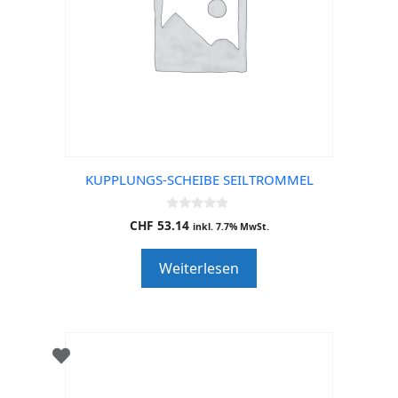
KUPPLUNGS-SCHEIBE SEILTROMMEL
0
CHF
53.14
inkl. 7.7% MwSt.
o
u
t
Weiterlesen
o
f
5