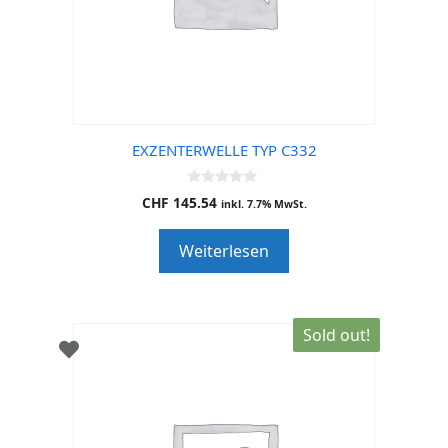
EXZENTERWELLE TYP C332
0
CHF
145.54
inkl. 7.7% MwSt.
o
u
t
Weiterlesen
o
f
5
Sold out!