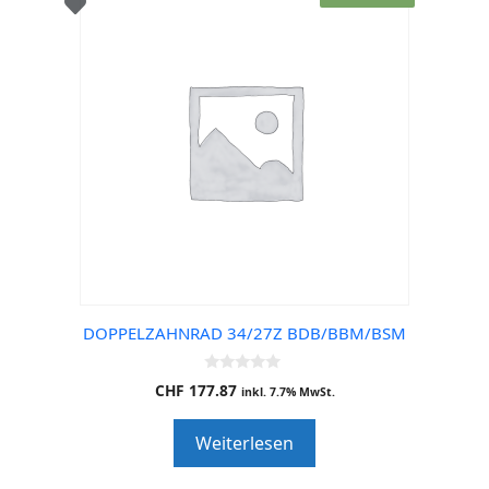
DOPPELZAHNRAD 34/27Z BDB/BBM/BSM
0
CHF
177.87
inkl. 7.7% MwSt.
o
u
t
Weiterlesen
o
f
5