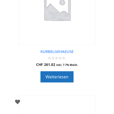
KURBELGEHAEUSE
0
CHF
261.02
inkl. 7.7% MwSt.
o
u
t
Weiterlesen
o
f
5