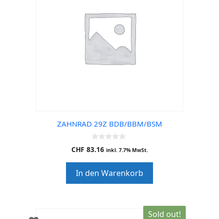
ZAHNRAD 29Z BDB/BBM/BSM
0
CHF
83.16
inkl. 7.7% MwSt.
o
u
t
In den Warenkorb
o
f
5
Sold out!