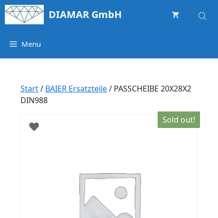
Springe
DIAMAR GmbH
zum
Inhalt
Menu
Start
/
BAIER Ersatzteile
/ PASSCHEIBE 20X28X2
DIN988
Sold out!