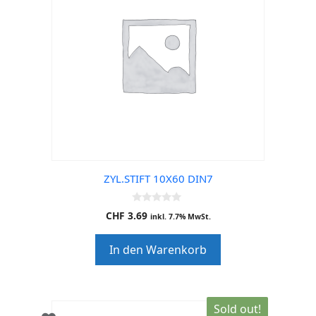
ZYL.STIFT 10X60 DIN7
0
CHF
3.69
inkl. 7.7% MwSt.
o
u
t
In den Warenkorb
o
f
5
Sold out!