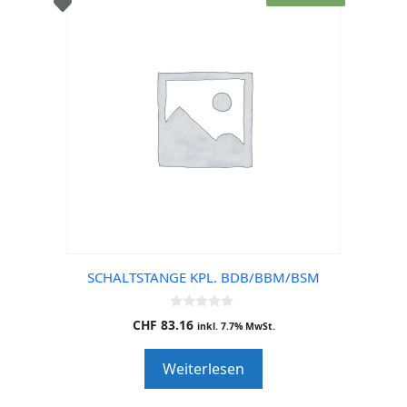
SCHALTSTANGE KPL. BDB/BBM/BSM
0
CHF
83.16
inkl. 7.7% MwSt.
o
u
t
Weiterlesen
o
f
5