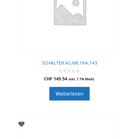
SCHALTER AS.NR.164.143
0
CHF
145.54
inkl. 7.7% MwSt.
o
u
t
Weiterlesen
o
f
5