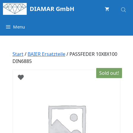
Springe
DIAMAR GmbH
zum
Inhalt
Menu
Start
/
BAIER Ersatzteile
/ PASSFEDER 10X8X100
DIN6885
Sold out!