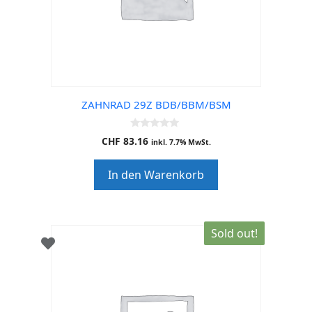
ZAHNRAD 29Z BDB/BBM/BSM
0
CHF
83.16
inkl. 7.7% MwSt.
o
u
t
In den Warenkorb
o
f
5
Sold out!