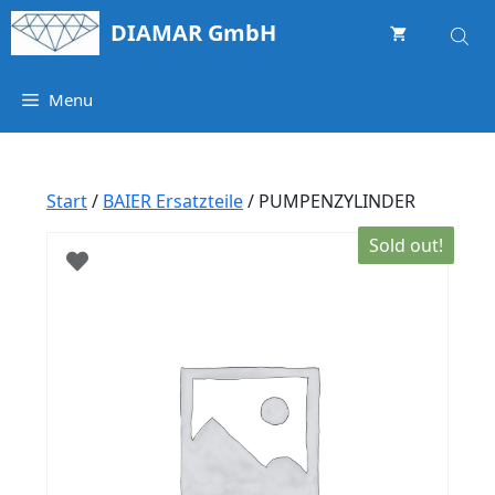
Springe
DIAMAR GmbH
zum
Inhalt
Menu
Start
/
BAIER Ersatzteile
/ PUMPENZYLINDER
Sold out!