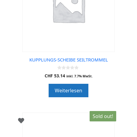
KUPPLUNGS-SCHEIBE SEILTROMMEL
0
CHF
53.14
inkl. 7.7% MwSt.
o
u
t
Weiterlesen
o
f
5
Sold out!