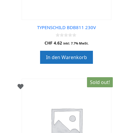
TYPENSCHILD BDB811 230V
0
CHF
4.62
inkl. 7.7% MwSt.
o
u
t
In den Warenkorb
o
f
5
Sold out!