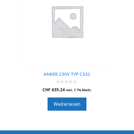
ANKER 230V TYP C332
0
CHF
635.24
inkl. 7.7% MwSt.
o
u
t
Weiterlesen
o
f
5