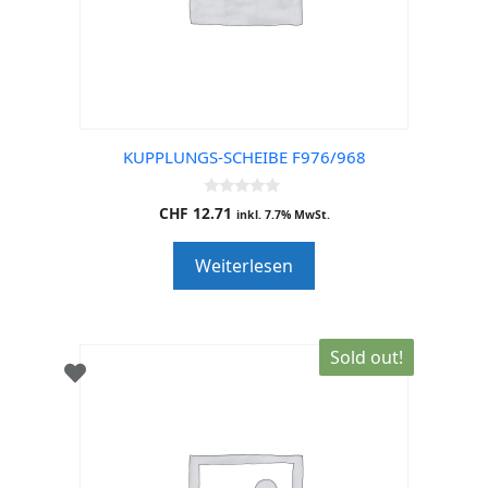
KUPPLUNGS-SCHEIBE F976/968
0
CHF
12.71
inkl. 7.7% MwSt.
o
u
t
Weiterlesen
o
f
5
Sold out!