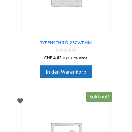
TYPENSCHILD 230V/PHM
0
CHF
4.62
inkl. 7.7% MwSt.
o
u
t
In den Warenkorb
o
f
5
Sold out!