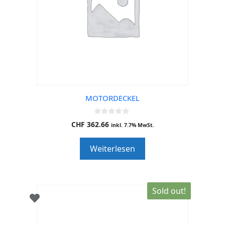
MOTORDECKEL
0
CHF
362.66
inkl. 7.7% MwSt.
o
u
t
Weiterlesen
o
f
5
Sold out!