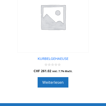
KURBELGEHAEUSE
0
CHF
261.02
inkl. 7.7% MwSt.
o
u
t
Weiterlesen
o
f
5