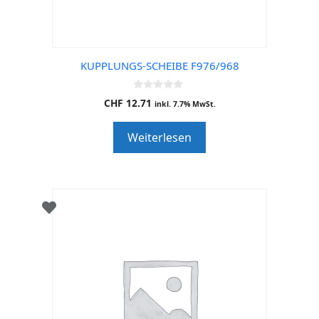
KUPPLUNGS-SCHEIBE F976/968
0
CHF
12.71
inkl. 7.7% MwSt.
o
u
t
Weiterlesen
o
f
5