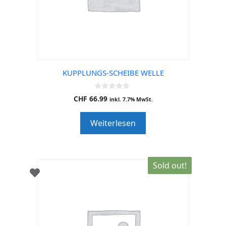
KUPPLUNGS-SCHEIBE WELLE
0
CHF
66.99
inkl. 7.7% MwSt.
o
u
t
Weiterlesen
o
f
5
Sold out!