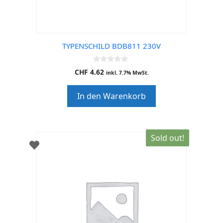
TYPENSCHILD BDB811 230V
0
CHF
4.62
inkl. 7.7% MwSt.
o
u
t
In den Warenkorb
o
f
5
Sold out!