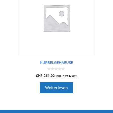
KURBELGEHAEUSE
0
CHF
261.02
inkl. 7.7% MwSt.
o
u
t
Weiterlesen
o
f
5