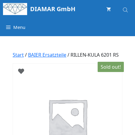
Springe
DIAMAR GmbH
zum
Inhalt
Menu
Start
/
BAIER Ersatzteile
/ RILLEN-KULA 6201 RS
Sold out!