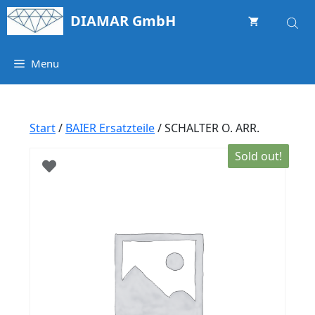
Springe
DIAMAR GmbH
zum
Inhalt
Menu
Start
/
BAIER Ersatzteile
/ SCHALTER O. ARR.
Sold out!