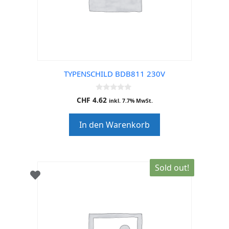
TYPENSCHILD BDB811 230V
0
CHF
4.62
inkl. 7.7% MwSt.
o
u
t
In den Warenkorb
o
f
5
Sold out!