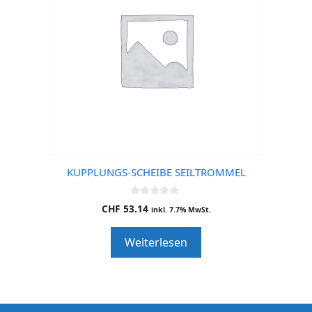
KUPPLUNGS-SCHEIBE SEILTROMMEL
0
CHF
53.14
inkl. 7.7% MwSt.
o
u
t
Weiterlesen
o
f
5