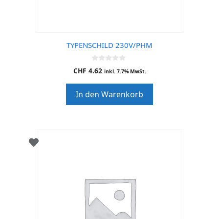
TYPENSCHILD 230V/PHM
0
CHF
4.62
inkl. 7.7% MwSt.
o
u
t
In den Warenkorb
o
f
5