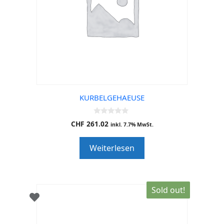
KURBELGEHAEUSE
0
CHF
261.02
inkl. 7.7% MwSt.
o
u
t
Weiterlesen
o
f
5
Sold out!