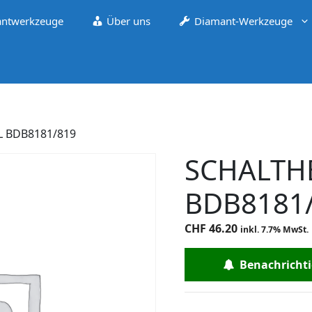
ntwerkzeuge
Über uns
Diamant-Werkzeuge
L BDB8181/819
SCHALTH
BDB8181
CHF
46.20
inkl. 7.7% MwSt.
Benachrichtig