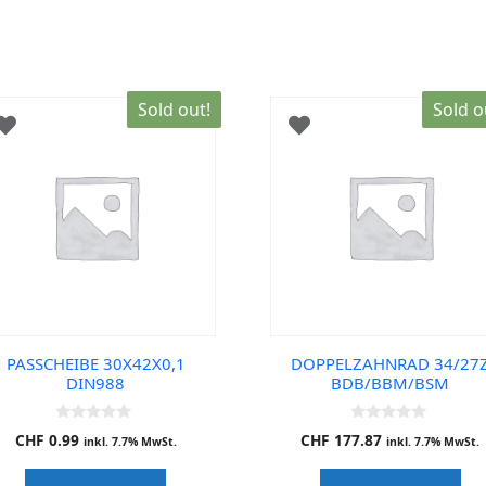
Sold out!
Sold o
PASSCHEIBE 30X42X0,1
DOPPELZAHNRAD 34/27
DIN988
BDB/BBM/BSM
0
0
CHF
0.99
CHF
177.87
inkl. 7.7% MwSt.
inkl. 7.7% MwSt.
o
o
u
u
t
t