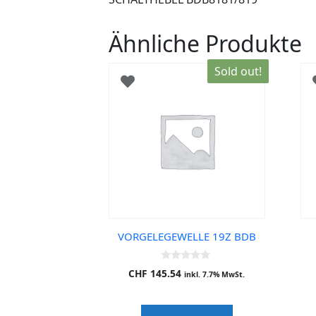
Ähnliche Produkte
Sold out!
VORGELEGEWELLE 19Z BDB
0
CHF
145.54
inkl. 7.7% MwSt.
o
u
t
o
f