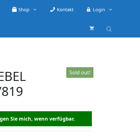
Shop
Kontakt
Login
EBEL
Sold out!
/819
en Sie mich, wenn verfügbar.