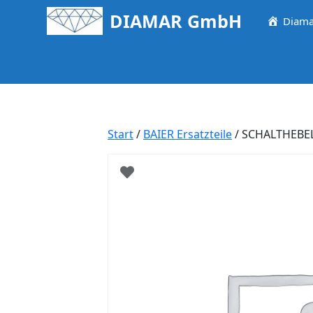
Springe
DIAMAR GmbH
Diama
zum
Inhalt
Start
/
BAIER Ersatzteile
/ SCHALTHEBE