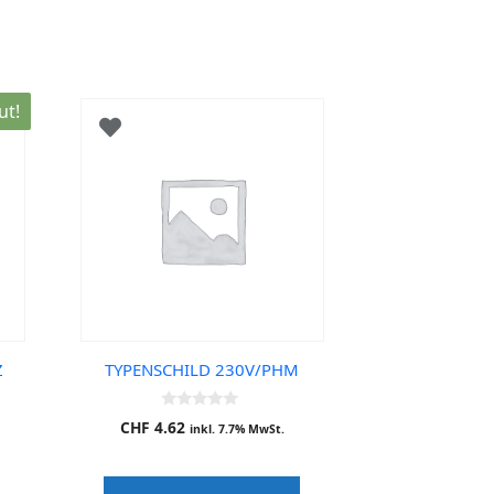
ut!
Z
TYPENSCHILD 230V/PHM
0
CHF
4.62
inkl. 7.7% MwSt.
o
u
t
o
f