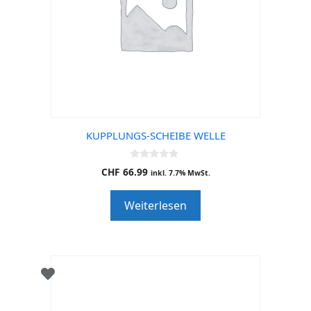
KUPPLUNGS-SCHEIBE WELLE
0
CHF
66.99
inkl. 7.7% MwSt.
o
u
t
Weiterlesen
o
f
5