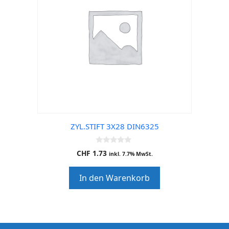
ZYL.STIFT 3X28 DIN6325
0
CHF
1.73
inkl. 7.7% MwSt.
o
u
t
In den Warenkorb
o
f
5