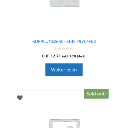
KUPPLUNGS-SCHEIBE F976/968
0
CHF
12.71
inkl. 7.7% MwSt.
o
u
t
Weiterlesen
o
f
5
Sold out!