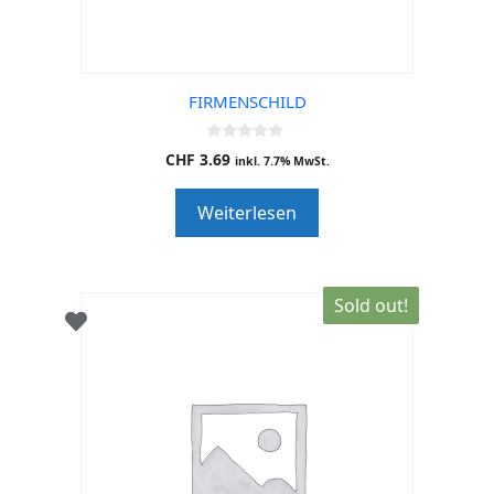
FIRMENSCHILD
0
CHF
3.69
inkl. 7.7% MwSt.
o
u
t
Weiterlesen
o
f
5
Sold out!