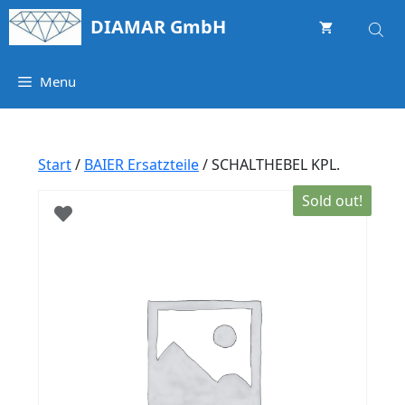
Springe
DIAMAR GmbH
zum
Inhalt
Menu
Start
/
BAIER Ersatzteile
/ SCHALTHEBEL KPL.
Sold out!