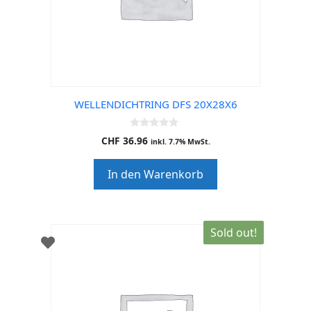
WELLENDICHTRING DFS 20X28X6
0
CHF
36.96
inkl. 7.7% MwSt.
o
u
t
In den Warenkorb
o
f
5
Sold out!