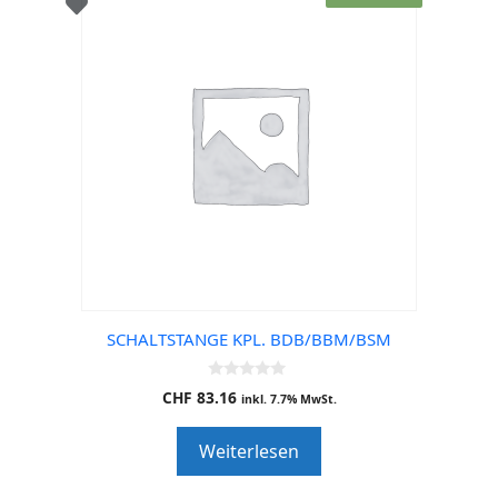
SCHALTSTANGE KPL. BDB/BBM/BSM
0
CHF
83.16
inkl. 7.7% MwSt.
o
u
t
Weiterlesen
o
f
5