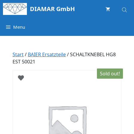
Springe
DIAMAR GmbH
zum
Inhalt
Menu
Start
/
BAIER Ersatzteile
/ SCHALTKNEBEL HG8
EST 50021
Sold out!