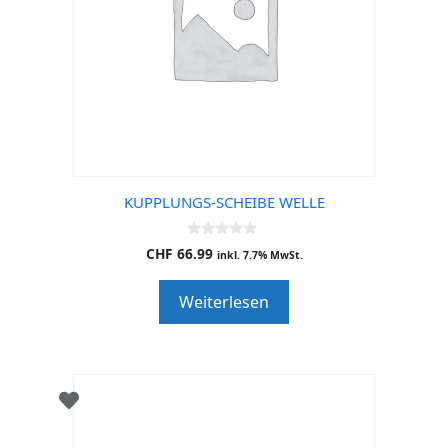
KUPPLUNGS-SCHEIBE WELLE
0
CHF
66.99
inkl. 7.7% MwSt.
o
u
t
Weiterlesen
o
f
5