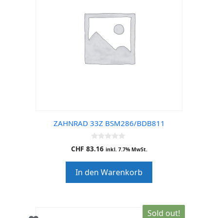
ZAHNRAD 33Z BSM286/BDB811
0
CHF
83.16
inkl. 7.7% MwSt.
o
u
t
In den Warenkorb
o
f
5
Sold out!