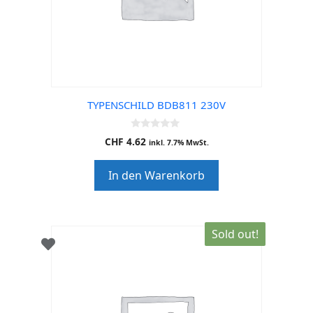
TYPENSCHILD BDB811 230V
0
CHF
4.62
inkl. 7.7% MwSt.
o
u
t
In den Warenkorb
o
f
5
Sold out!