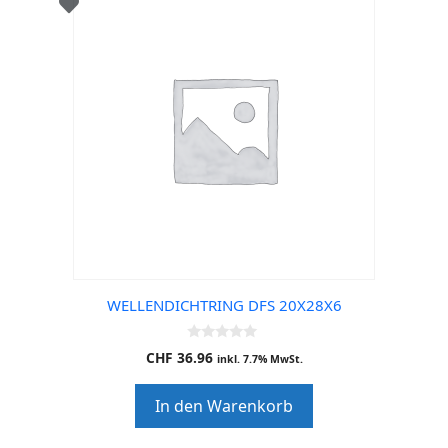
WELLENDICHTRING DFS 20X28X6
0
CHF
36.96
inkl. 7.7% MwSt.
o
u
t
In den Warenkorb
o
f
5