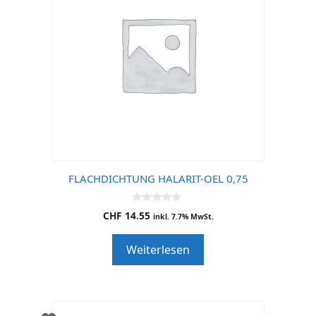
FLACHDICHTUNG HALARIT-OEL 0,75
0
CHF
14.55
inkl. 7.7% MwSt.
o
u
t
Weiterlesen
o
f
5