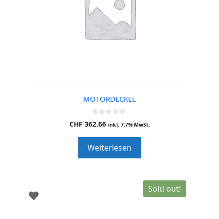
MOTORDECKEL
0
CHF
362.66
inkl. 7.7% MwSt.
o
u
t
Weiterlesen
o
f
5
Sold out!