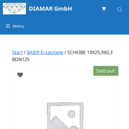
Springe
DIAMAR GmbH
zum
Inhalt
Menu
Start
/
BAIER Ersatzteile
/ SCHEIBE 19X25,9X0,3
BDN125
Sold out!