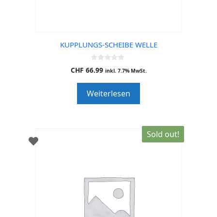
KUPPLUNGS-SCHEIBE WELLE
0
CHF
66.99
inkl. 7.7% MwSt.
o
u
t
Weiterlesen
o
f
5
Sold out!