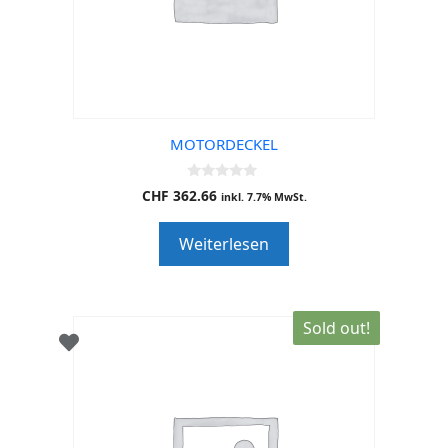
MOTORDECKEL
0
CHF
362.66
inkl. 7.7% MwSt.
o
u
t
Weiterlesen
o
f
5
Sold out!