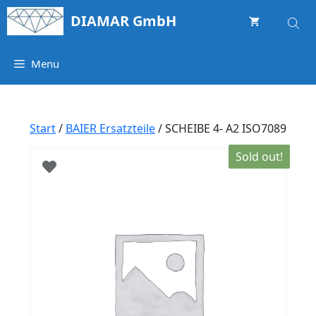
Springe
DIAMAR GmbH
zum
Inhalt
Menu
Start
/
BAIER Ersatzteile
/ SCHEIBE 4- A2 ISO7089
Sold out!