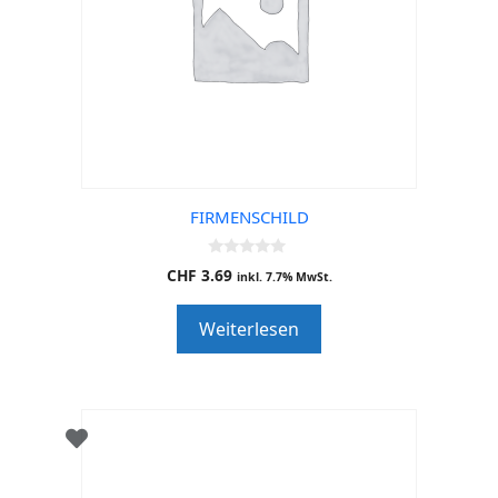
FIRMENSCHILD
0
CHF
3.69
inkl. 7.7% MwSt.
o
u
t
Weiterlesen
o
f
5