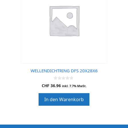
WELLENDICHTRING DFS 20X28X6
0
CHF
36.96
inkl. 7.7% MwSt.
o
u
t
In den Warenkorb
o
f
5