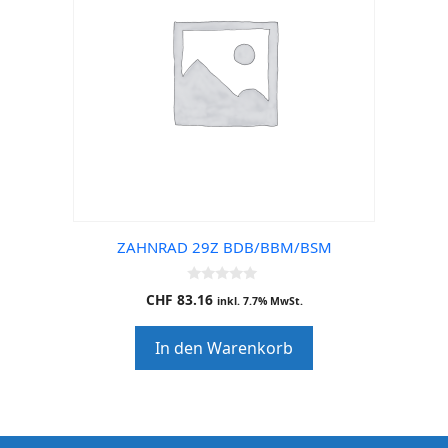
ZAHNRAD 29Z BDB/BBM/BSM
0
CHF
83.16
inkl. 7.7% MwSt.
o
u
t
In den Warenkorb
o
f
5