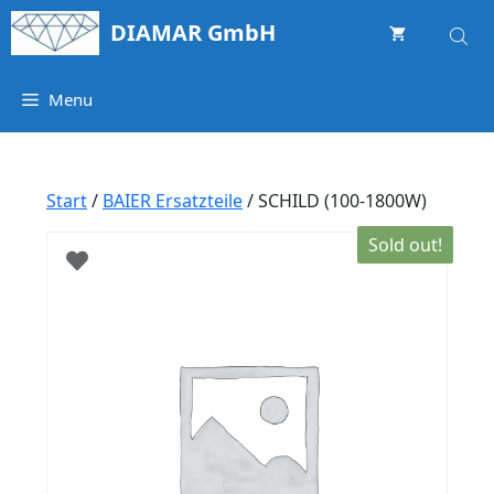
Springe
DIAMAR GmbH
zum
Inhalt
Menu
Start
/
BAIER Ersatzteile
/ SCHILD (100-1800W)
Sold out!