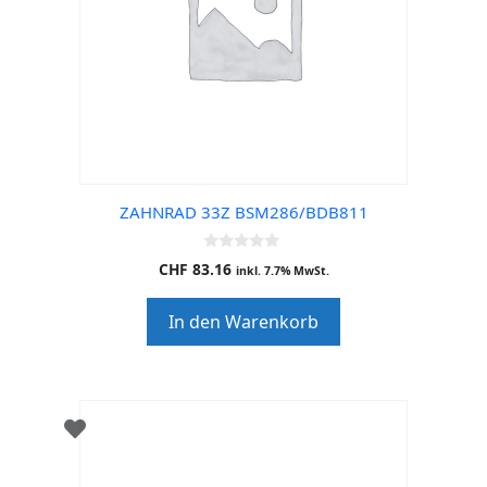
ZAHNRAD 33Z BSM286/BDB811
0
CHF
83.16
inkl. 7.7% MwSt.
o
u
t
In den Warenkorb
o
f
5