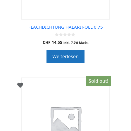
FLACHDICHTUNG HALARIT-OEL 0,75
0
CHF
14.55
inkl. 7.7% MwSt.
o
u
t
Weiterlesen
o
f
5
Sold out!