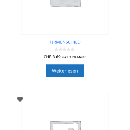
FIRMENSCHILD
0
CHF
3.69
inkl. 7.7% MwSt.
o
u
t
Weiterlesen
o
f
5