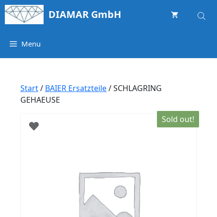
Springe
DIAMAR GmbH
zum
Inhalt
Menu
Start
/
BAIER Ersatzteile
/ SCHLAGRING
GEHAEUSE
Sold out!