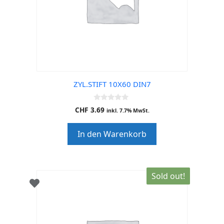
ZYL.STIFT 10X60 DIN7
0
CHF
3.69
inkl. 7.7% MwSt.
o
u
t
In den Warenkorb
o
f
5
Sold out!