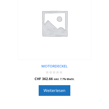
MOTORDECKEL
0
CHF
362.66
inkl. 7.7% MwSt.
o
u
t
Weiterlesen
o
f
5