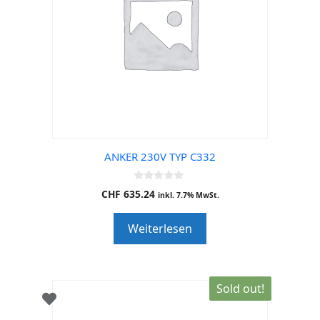
ANKER 230V TYP C332
0
CHF
635.24
inkl. 7.7% MwSt.
o
u
t
Weiterlesen
o
f
5
Sold out!