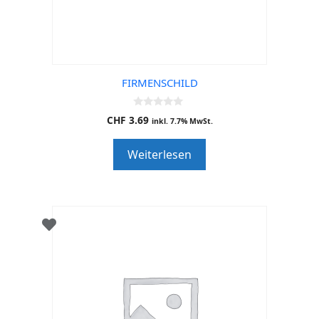
FIRMENSCHILD
0
CHF
3.69
inkl. 7.7% MwSt.
o
u
t
Weiterlesen
o
f
5