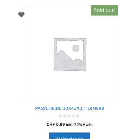
Sold out!
PASSCHEIBE 30X42X0,1 DIN988
0
CHF
0.99
inkl. 7.7% MwSt.
o
u
t
o