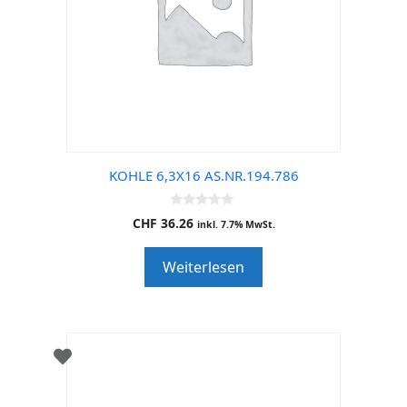
KOHLE 6,3X16 AS.NR.194.786
0
CHF
36.26
inkl. 7.7% MwSt.
o
u
t
Weiterlesen
o
f
5