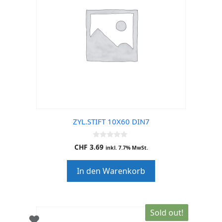
ZYL.STIFT 10X60 DIN7
0
CHF
3.69
inkl. 7.7% MwSt.
o
u
t
In den Warenkorb
o
f
5
Sold out!