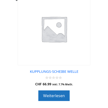
KUPPLUNGS-SCHEIBE WELLE
0
CHF
66.99
inkl. 7.7% MwSt.
o
u
t
Weiterlesen
o
f
5