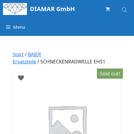
Springe
DIAMAR GmbH
zum
Inhalt
Menu
Start
/
BAIER
Ersatzteile
/ SCHNECKENRADWELLE EHS1
Sold out!