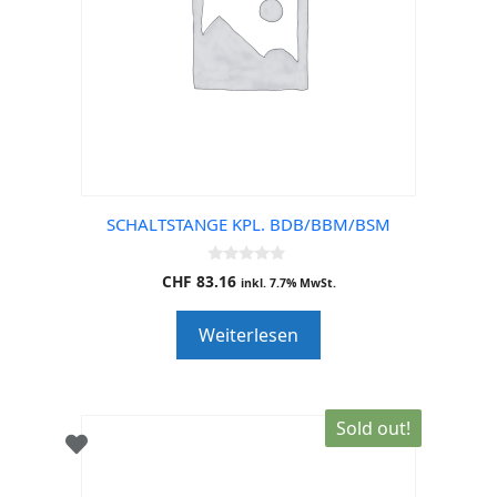
SCHALTSTANGE KPL. BDB/BBM/BSM
0
CHF
83.16
inkl. 7.7% MwSt.
o
u
t
Weiterlesen
o
f
5
Sold out!