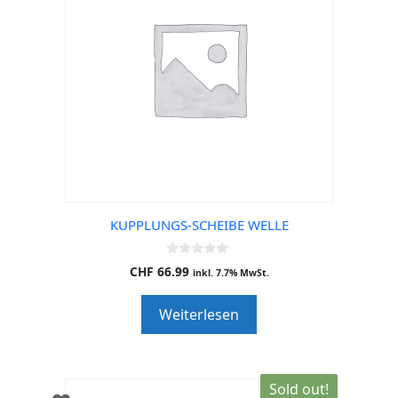
KUPPLUNGS-SCHEIBE WELLE
0
CHF
66.99
inkl. 7.7% MwSt.
o
u
t
Weiterlesen
o
f
5
Sold out!