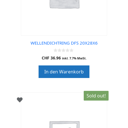
WELLENDICHTRING DFS 20X28X6
0
CHF
36.96
inkl. 7.7% MwSt.
o
u
t
In den Warenkorb
o
f
5
Sold out!