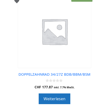
DOPPELZAHNRAD 34/27Z BDB/BBM/BSM
0
CHF
177.87
inkl. 7.7% MwSt.
o
u
t
Weiterlesen
o
f
5