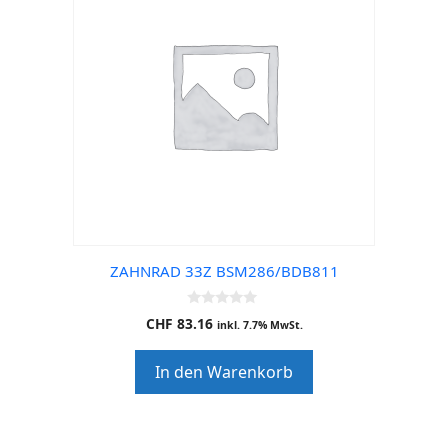
ZAHNRAD 33Z BSM286/BDB811
0
CHF
83.16
inkl. 7.7% MwSt.
o
u
t
In den Warenkorb
o
f
5