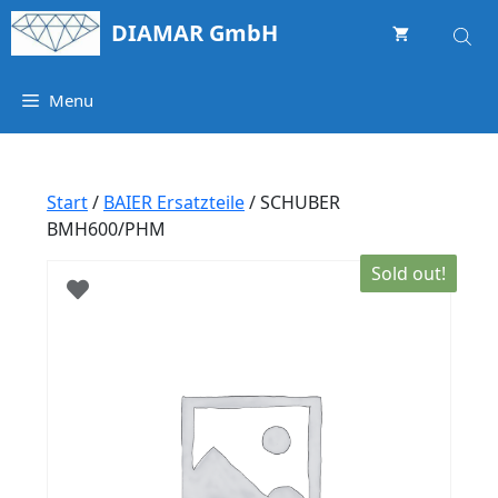
Springe
DIAMAR GmbH
zum
Inhalt
Menu
Start
/
BAIER Ersatzteile
/ SCHUBER
BMH600/PHM
Sold out!