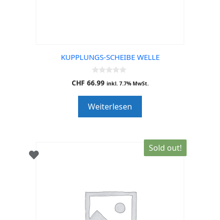
KUPPLUNGS-SCHEIBE WELLE
0
CHF
66.99
inkl. 7.7% MwSt.
o
u
t
Weiterlesen
o
f
5
Sold out!