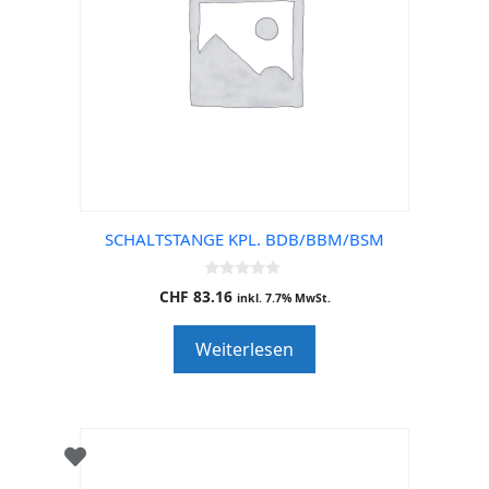
SCHALTSTANGE KPL. BDB/BBM/BSM
0
CHF
83.16
inkl. 7.7% MwSt.
o
u
t
Weiterlesen
o
f
5