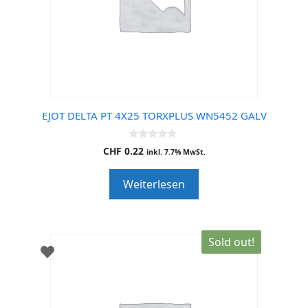
EJOT DELTA PT 4X25 TORXPLUS WN5452 GALV
0
CHF
0.22
inkl. 7.7% MwSt.
o
u
t
Weiterlesen
o
f
5
Sold out!