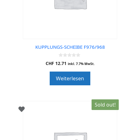
KUPPLUNGS-SCHEIBE F976/968
0
CHF
12.71
inkl. 7.7% MwSt.
o
u
t
Weiterlesen
o
f
5
Sold out!