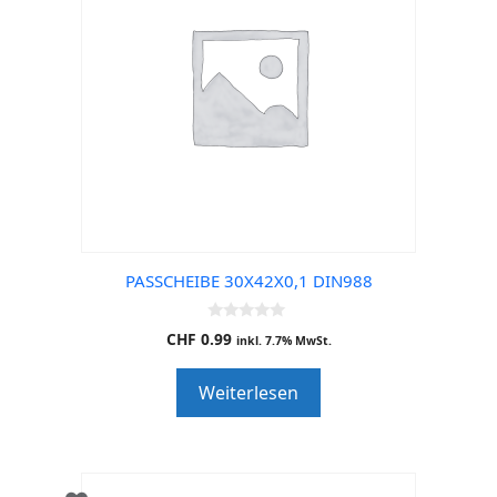
PASSCHEIBE 30X42X0,1 DIN988
0
CHF
0.99
inkl. 7.7% MwSt.
o
u
t
Weiterlesen
o
f
5