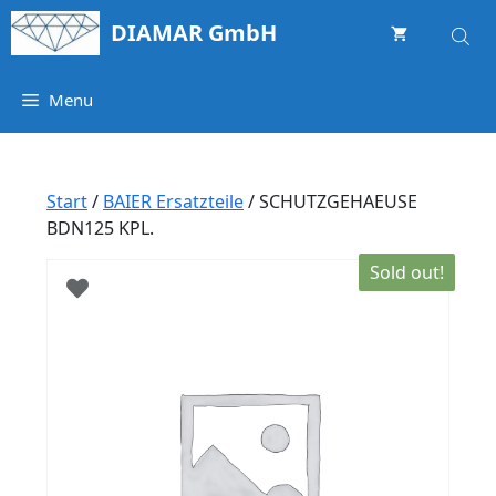
Springe
DIAMAR GmbH
zum
Inhalt
Menu
Start
/
BAIER Ersatzteile
/ SCHUTZGEHAEUSE
BDN125 KPL.
Sold out!