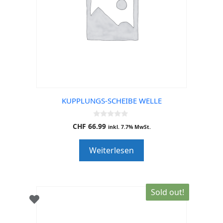
KUPPLUNGS-SCHEIBE WELLE
0
CHF
66.99
inkl. 7.7% MwSt.
o
u
t
Weiterlesen
o
f
5
Sold out!