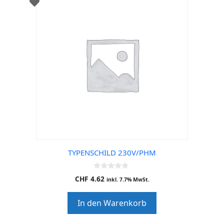
TYPENSCHILD 230V/PHM
0
CHF
4.62
inkl. 7.7% MwSt.
o
u
t
In den Warenkorb
o
f
5