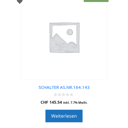
SCHALTER AS.NR.164.143
0
CHF
145.54
inkl. 7.7% MwSt.
o
u
t
Weiterlesen
o
f
5