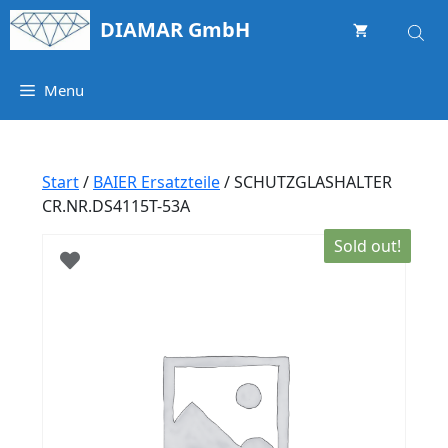
Springe
DIAMAR GmbH
zum
Inhalt
Menu
Start
/
BAIER Ersatzteile
/ SCHUTZGLASHALTER
CR.NR.DS4115T-53A
Sold out!