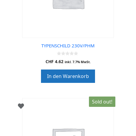
TYPENSCHILD 230V/PHM
0
CHF
4.62
inkl. 7.7% MwSt.
o
u
t
In den Warenkorb
o
f
5
Sold out!