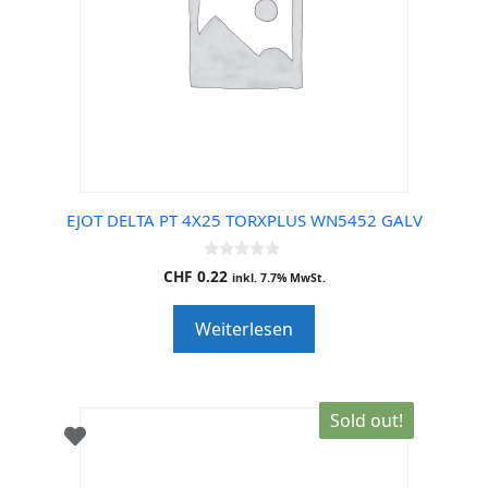
EJOT DELTA PT 4X25 TORXPLUS WN5452 GALV
0
CHF
0.22
inkl. 7.7% MwSt.
o
u
t
Weiterlesen
o
f
5
Sold out!