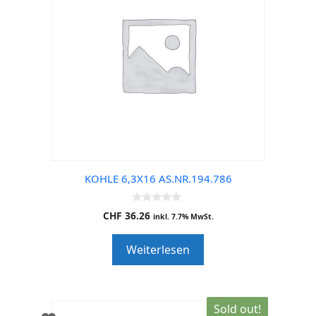
KOHLE 6,3X16 AS.NR.194.786
0
CHF
36.26
inkl. 7.7% MwSt.
o
u
t
Weiterlesen
o
f
5
Sold out!