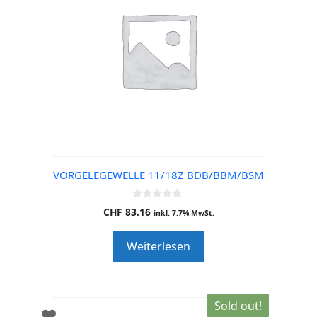
VORGELEGEWELLE 11/18Z BDB/BBM/BSM
0
CHF
83.16
inkl. 7.7% MwSt.
o
u
t
Weiterlesen
o
f
5
Sold out!