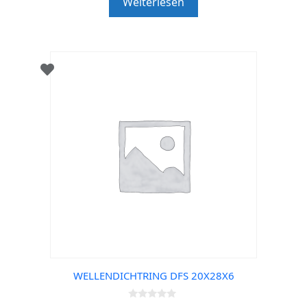
Weiterlesen
f
5
WELLENDICHTRING DFS 20X28X6
0