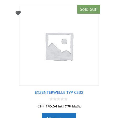
Sold out!
EXZENTERWELLE TYP C332
0
CHF
145.54
inkl. 7.7% MwSt.
o
u
t
o