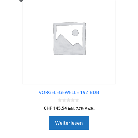
VORGELEGEWELLE 19Z BDB
0
CHF
145.54
inkl. 7.7% MwSt.
o
u
t
Weiterlesen
o
f
5