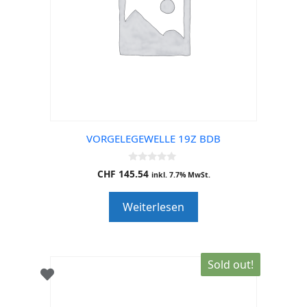
VORGELEGEWELLE 19Z BDB
0
CHF
145.54
inkl. 7.7% MwSt.
o
u
t
Weiterlesen
o
f
5
Sold out!