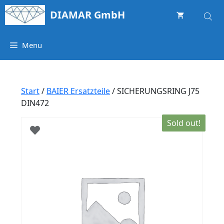
Springe
DIAMAR GmbH
zum
Inhalt
Menu
Start
/
BAIER Ersatzteile
/ SICHERUNGSRING J75
DIN472
Sold out!