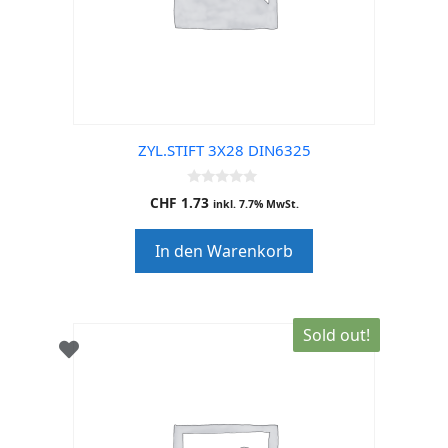
ZYL.STIFT 3X28 DIN6325
0
CHF
1.73
inkl. 7.7% MwSt.
o
u
t
In den Warenkorb
o
f
5
Sold out!