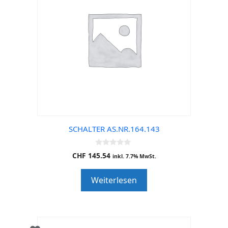
SCHALTER AS.NR.164.143
0
CHF
145.54
inkl. 7.7% MwSt.
o
u
t
Weiterlesen
o
f
5