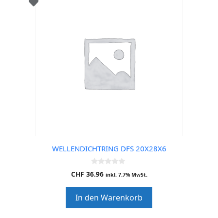
WELLENDICHTRING DFS 20X28X6
0
CHF
36.96
inkl. 7.7% MwSt.
o
u
t
In den Warenkorb
o
f
5