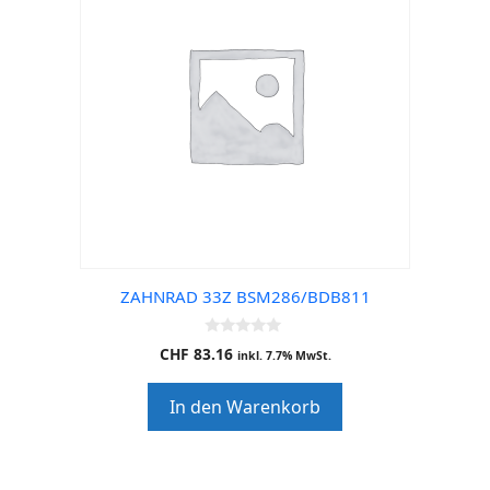
ZAHNRAD 33Z BSM286/BDB811
0
CHF
83.16
inkl. 7.7% MwSt.
o
u
t
In den Warenkorb
o
f
5