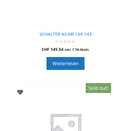
SCHALTER AS.NR.164.143
0
CHF
145.54
inkl. 7.7% MwSt.
o
u
t
Weiterlesen
o
f
5
Sold out!