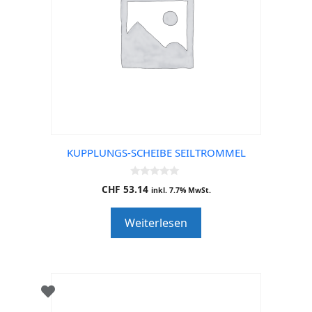
KUPPLUNGS-SCHEIBE SEILTROMMEL
0
CHF
53.14
inkl. 7.7% MwSt.
o
u
t
Weiterlesen
o
f
5