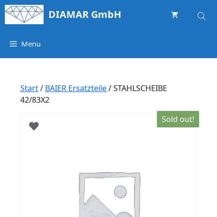
Springe
DIAMAR GmbH
zum
Inhalt
Menu
Start
/
BAIER Ersatzteile
/ STAHLSCHEIBE
42/83X2
Sold out!