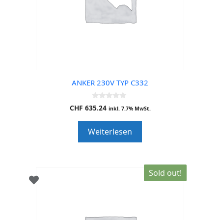
ANKER 230V TYP C332
0
CHF
635.24
inkl. 7.7% MwSt.
o
u
t
Weiterlesen
o
f
5
Sold out!