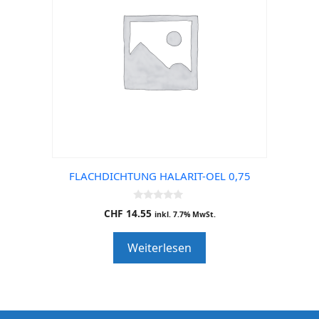
FLACHDICHTUNG HALARIT-OEL 0,75
0
CHF
14.55
inkl. 7.7% MwSt.
o
u
t
Weiterlesen
o
f
5