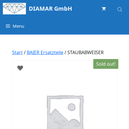
Springe
DIAMAR GmbH
zum
Inhalt
Menu
Start
/
BAIER Ersatzteile
/ STAUBABWEISER
Sold out!