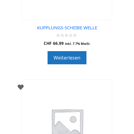
KUPPLUNGS-SCHEIBE WELLE
0
CHF
66.99
inkl. 7.7% MwSt.
o
u
t
Weiterlesen
o
f
5