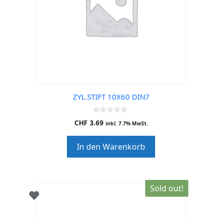
ZYL.STIFT 10X60 DIN7
0
CHF
3.69
inkl. 7.7% MwSt.
o
u
t
In den Warenkorb
o
f
5
Sold out!