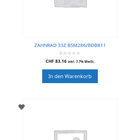
ZAHNRAD 33Z BSM286/BDB811
0
CHF
83.16
inkl. 7.7% MwSt.
o
u
t
In den Warenkorb
o
f
5