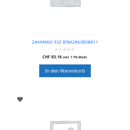
ZAHNRAD 33Z BSM286/BDB811
0
CHF
83.16
inkl. 7.7% MwSt.
o
u
t
In den Warenkorb
o
f
5