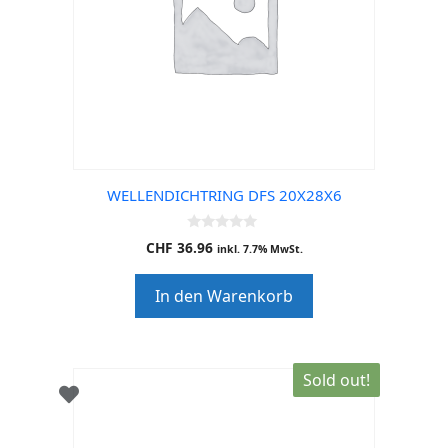
WELLENDICHTRING DFS 20X28X6
0
CHF
36.96
inkl. 7.7% MwSt.
o
u
t
In den Warenkorb
o
f
5
Sold out!