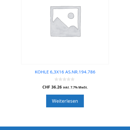
KOHLE 6,3X16 AS.NR.194.786
0
CHF
36.26
inkl. 7.7% MwSt.
o
u
t
Weiterlesen
o
f
5