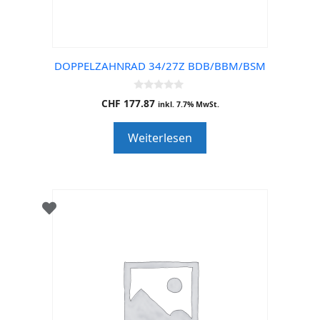
DOPPELZAHNRAD 34/27Z BDB/BBM/BSM
0
CHF
177.87
inkl. 7.7% MwSt.
o
u
t
Weiterlesen
o
f
5