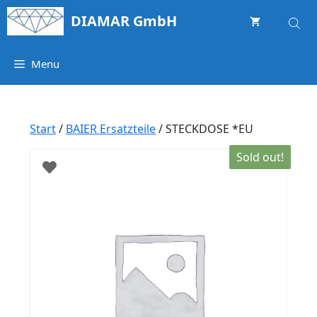
Springe
DIAMAR GmbH
zum
Inhalt
Menu
Start
/
BAIER Ersatzteile
/ STECKDOSE *EU
Sold out!