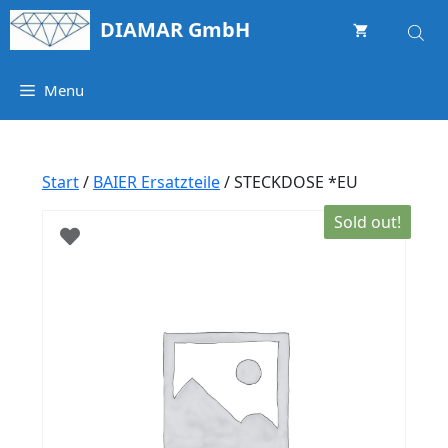
Springe
DIAMAR GmbH
zum
Inhalt
Menu
Start
/
BAIER Ersatzteile
/ STECKDOSE *EU
Sold out!