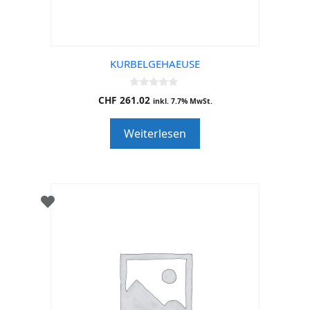
KURBELGEHAEUSE
0
CHF
261.02
inkl. 7.7% MwSt.
o
u
t
Weiterlesen
o
f
5