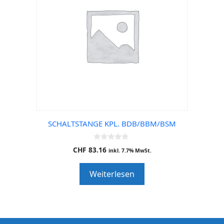
SCHALTSTANGE KPL. BDB/BBM/BSM
0
CHF
83.16
inkl. 7.7% MwSt.
o
u
t
Weiterlesen
o
f
5