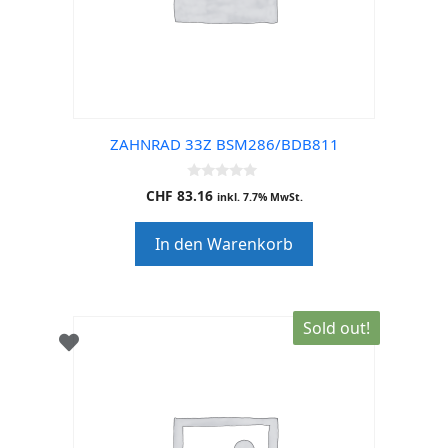
ZAHNRAD 33Z BSM286/BDB811
0
CHF
83.16
inkl. 7.7% MwSt.
o
u
t
In den Warenkorb
o
f
5
Sold out!