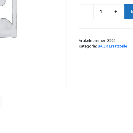
-
+
TASTER
EIN/AUS
RAL
9005
Artikelnummer:
8592
SCHWARZ
Kategorie:
BAIER Ersatzteile
Menge