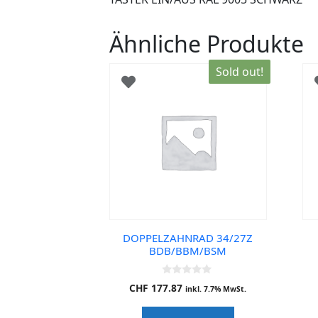
Ähnliche Produkte
Sold out!
DOPPELZAHNRAD 34/27Z
BDB/BBM/BSM
0
CHF
177.87
inkl. 7.7% MwSt.
o
u
t