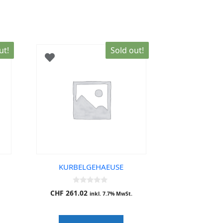
ut!
Sold out!
KURBELGEHAEUSE
0
CHF
261.02
inkl. 7.7% MwSt.
o
u
t
o
f