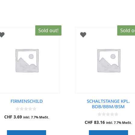
Sold out!
Sold o
FIRMENSCHILD
SCHALTSTANGE KPL.
BDB/BBM/BSM
0
CHF
3.69
inkl. 7.7% MwSt.
o
0
CHF
83.16
u
inkl. 7.7% MwSt.
o
t
u
o
t
f