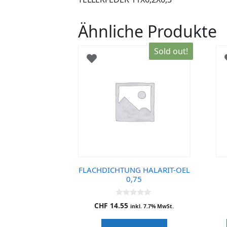
Ähnliche Produkte
Sold out!
FLACHDICHTUNG HALARIT-OEL
0,75
0
CHF
14.55
inkl. 7.7% MwSt.
o
u
t