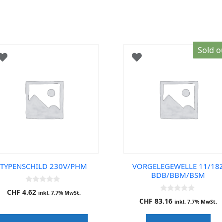
Sold o
TYPENSCHILD 230V/PHM
VORGELEGEWELLE 11/18
BDB/BBM/BSM
0
CHF
4.62
inkl. 7.7% MwSt.
o
0
CHF
83.16
u
inkl. 7.7% MwSt.
o
t
u
o
t
f