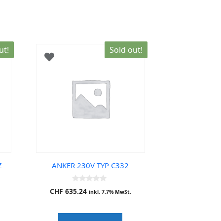
ut!
Sold out!
Z
ANKER 230V TYP C332
0
CHF
635.24
inkl. 7.7% MwSt.
o
u
t
o
f