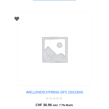
5
WELLENDICHTRING DFS 20X28X6
0
CHF
36.96
inkl. 7.7% MwSt.
o