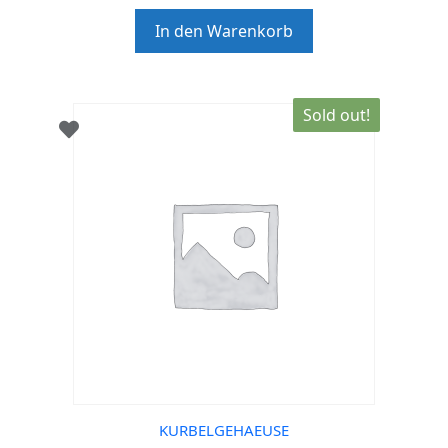
u
t
In den Warenkorb
o
f
5
Sold out!
KURBELGEHAEUSE