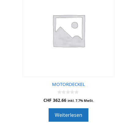
MOTORDECKEL
0
CHF
362.66
inkl. 7.7% MwSt.
o
u
t
Weiterlesen
o
f
5