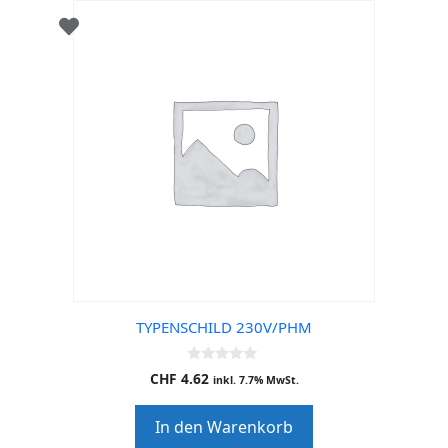
TYPENSCHILD 230V/PHM
0
CHF
4.62
inkl. 7.7% MwSt.
o
u
t
In den Warenkorb
o
f