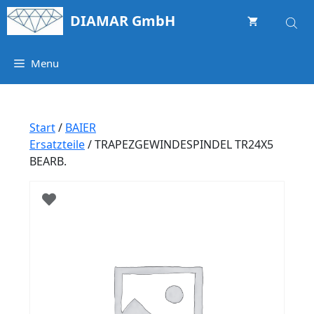
Springe
DIAMAR GmbH
zum
Inhalt
Menu
Start
/
BAIER
Ersatzteile
/ TRAPEZGEWINDESPINDEL TR24X5
BEARB.